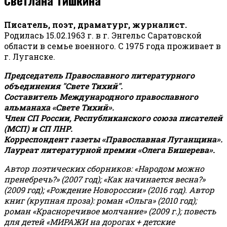
Писатель, поэт, драматург, журналист.
Родилась 15.02.1963 г. в г. Энгельс Саратовской
области в семье военного. С 1975 года проживает в
г. Луганске.
Председатель Православного литературного
объединения "Свете Тихий".
Составитель Международного православного
альманаха «Свете Тихий».
Член СП России, Республиканского союза писателей
(МСП) и СП ЛНР.
Корреспондент газеты «Православная Луганщина»
.
Лауреат литературной премии «Олега Бишерева».
Автор поэтических сборников: «Народом можно
пренебречь?» (2007 год); «Как начинается весна?»
(2009 год); «Рождение Новороссии» (2016 год).
Автор
книг (крупная проза): роман «Ольга» (2010 год);
роман «Красноречивое молчание» (2009 г.); повесть
для детей «МИРАЖИ на дорогах + детские