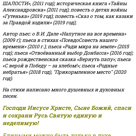
ШАЛОСТИ», (2011 год); историческая книга «Тайны
Александровска» (2011 год); повесть о детях войны
«Гутенька» (2019 год); повесть «Сказ о том, как казаки
за Правдой ходили» (2019 год);
Автор пьес: о В.И. Дале «Напутное на все времена»
(2009 г); пьеса в стихах «ПсевдоСовесть нашего
времени» (2010 г.); пьеса «Ради мира на земле» (2015
год); пьеса «Отвоёванный выбор Донбасса» (2016 год);
пьеса рождественская сказка «Вернуть папу»; пьеса
«С верой в Победу – за хлебом!»
;
пьеса «Родные
небратья» (2018 год), "Прикормленное место" (2020
год).
На стихи написано много душевных и духовных
песен.
Господи Иисусе Христе, Сыне Божий, спаси
и сохрани Русь Святую единую и
неделимую!
Едиными можно быть только в духе,