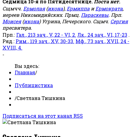
Седмица 10-я по Пятидесятнице.
Поста нет.
Сщмчч.
Ермолая
(
икона
),
Ермиппа
и
Ермократа
,
иереев Никомидийских. Прмц.
Параскевы
. Прп.
Моисея
(
икона
) Угрина, Печерского. Сщмч.
Сергия
пресвитера.
Прп.:
Гал., 213 зач., V, 22 - VI, 2.
Лк., 24 зач., VI, 17-23
.
Ряд.:
Рим., 119 зач., XV, 30-33.
Мф., 73 зач., XVII, 24 -
XVIII, 4.
-
Вы здесь:
Главная
/
Публицистика
/
Светлана Тишкина
Подписаться на этот канал RSS
Светлана Тишкина