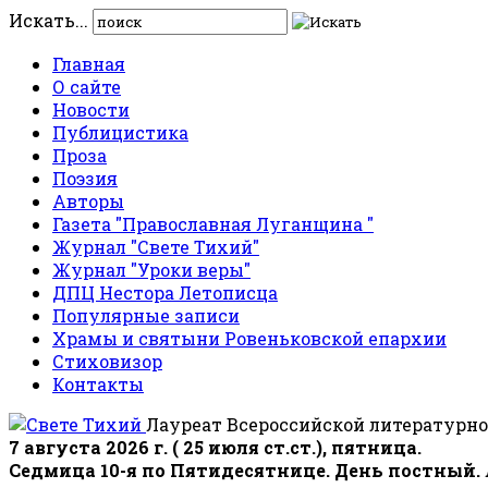
Искать...
Главная
О сайте
Новости
Публицистика
Проза
Поэзия
Авторы
Газета "Православная Луганщина "
Журнал "Свете Тихий"
Журнал "Уроки веры"
ДПЦ Нестора Летописца
Популярные записи
Храмы и святыни Ровеньковской епархии
Стиховизор
Контакты
Лауреат Всероссийской литературно
7 августа 2026 г. ( 25 июля ст.ст.), пятница.
Седмица 10-я по Пятидесятнице. День постный.