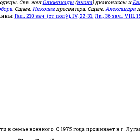
родицы. Свв. жен
Олимпиады
(
икона
) диакониссы и
Ев
обора
. Сщмч.
Николая
пресвитера. Сщмч.
Александра
п
Анны:
Гал., 210 зач. (от полу́), IV, 22-31.
Лк., 36 зач., VIII, 1
сти в семье военного. С 1975 года проживает в г. Луга