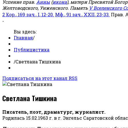
Успение прав.
Анны
(
икона
), матери Пресвятой Бого
Желтоводского, Унженского. Память
V Вселенского С
2 Кор., 169 зач., I, 12-20.
Мф., 91 зач., XXII, 23-33.
Прав. 
-
Вы здесь:
Главная
/
Публицистика
/
Светлана Тишкина
Подписаться на этот канал RSS
Светлана Тишкина
Писатель, поэт, драматург, журналист.
Родилась 15.02.1963 г. в г. Энгельс Саратовской обла