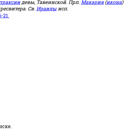
праксии
девы, Тавеннской. Прп.
Макария
(
икона
)
ресвитера. Св.
Ираиды
исп.
6-21.
нске.