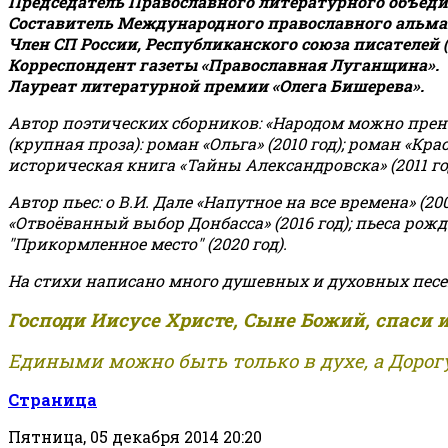
Председатель Православного литературного объедин
Составитель Международного православного альман
Член СП России, Республиканского союза писателей 
Корреспондент газеты «Православная Луганщина»
.
Лауреат литературной премии «Олега Бишерева».
Автор поэтических сборников: «Народом можно пренебре
(крупная проза): роман «Ольга» (2010 год); роман «Кр
историческая книга «Тайны Александровска» (2011 год);
Автор пьес: о В.И. Дале «Напутное на все времена» (200
«Отвоёванный выбор Донбасса» (2016 год); пьеса рожде
"Прикормленное место" (2020 год).
На стихи написано много душевных и духовных песе
Господи Иисусе Христе, Сыне Божий, спаси 
Едиными можно быть только в духе, а Дорогу
Страница
Пятница, 05 декабря 2014 20:20