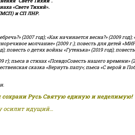
ения "Свете Тихий".
аха «Свете Тихий».
(МСП) и СП ЛНР.
чь?» (2007 год); «Как начинается весна?» (2009 год); 
асноречивое молчание» (2009 г.); повесть для детей «МИ
 повесть о детях войны «Гутенька» (2019 год); повесть 
9 г); пьеса в стихах «ПсевдоСовесть нашего времени» (201
ственская сказка «Вернуть папу»; пьеса «С верой в Поб
н.
и сохрани Русь Святую единую и неделимую!
 осилит идущий...