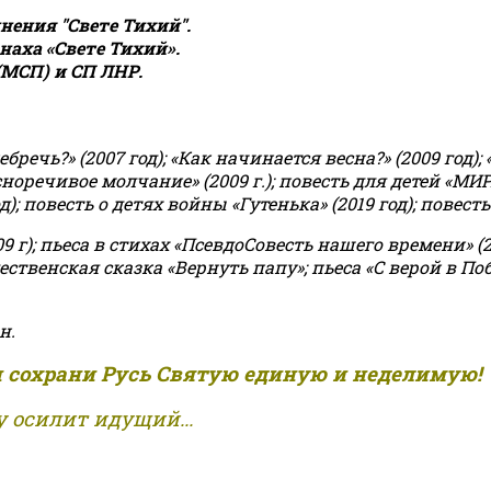
ения "Свете Тихий".
аха «Свете Тихий».
(МСП) и СП ЛНР.
чь?» (2007 год); «Как начинается весна?» (2009 год); 
асноречивое молчание» (2009 г.); повесть для детей «МИ
 повесть о детях войны «Гутенька» (2019 год); повесть 
9 г); пьеса в стихах «ПсевдоСовесть нашего времени» (201
ственская сказка «Вернуть папу»; пьеса «С верой в Поб
н.
и сохрани Русь Святую единую и неделимую!
 осилит идущий...