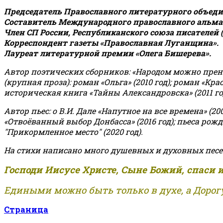
Председатель Православного литературного объедин
Составитель Международного православного альман
Член СП России, Республиканского союза писателей 
Корреспондент газеты «Православная Луганщина»
.
Лауреат литературной премии «Олега Бишерева».
Автор поэтических сборников: «Народом можно пренебре
(крупная проза): роман «Ольга» (2010 год); роман «Кр
историческая книга «Тайны Александровска» (2011 год);
Автор пьес: о В.И. Дале «Напутное на все времена» (200
«Отвоёванный выбор Донбасса» (2016 год); пьеса рожде
"Прикормленное место" (2020 год).
На стихи написано много душевных и духовных песе
Господи Иисусе Христе, Сыне Божий, спаси 
Едиными можно быть только в духе, а Дорогу
Страница