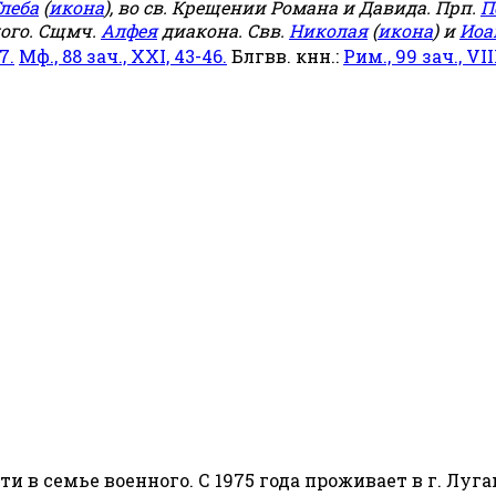
леба
(
икона
), во св. Крещении Романа и Давида. Прп.
П
ого. Сщмч.
Алфея
диакона. Свв.
Николая
(
икона
) и
Иоа
7.
Мф., 88 зач., XXI, 43-46.
Блгвв. кнн.:
Рим., 99 зач., VIII
сти в семье военного. С 1975 года проживает в г. Луга