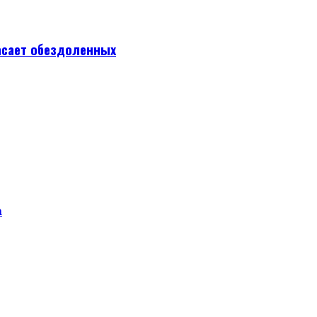
асает обездоленных
а