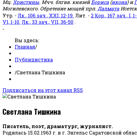
Мц.
Христины
. Мчч. блгвв. князей
Бориса
(
икона
) и
Г
Могилевского. Обретение мощей прп.
Далмата
Исетск
Утр. -
Лк., 106 зач., XXI, 12-19.
Лит. -
2 Кор., 167 зач., I, 1-
VI, 1-10.
Лк., 33 зач., VII, 36-50
.
-
Вы здесь:
Главная
/
Публицистика
/
Светлана Тишкина
Подписаться на этот канал RSS
Светлана Тишкина
Писатель, поэт, драматург, журналист.
Родилась 15.02.1963 г. в г. Энгельс Саратовской обла