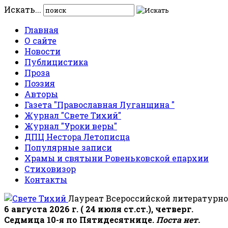
Искать...
Главная
О сайте
Новости
Публицистика
Проза
Поэзия
Авторы
Газета "Православная Луганщина "
Журнал "Свете Тихий"
Журнал "Уроки веры"
ДПЦ Нестора Летописца
Популярные записи
Храмы и святыни Ровеньковской епархии
Стиховизор
Контакты
Лауреат Всероссийской литературно
6 августа 2026 г. ( 24 июля ст.ст.), четверг.
Седмица 10-я по Пятидесятнице.
Поста нет.