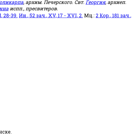
оликарпа
, архим. Печерского. Свт.
Георгия
, архиеп.
нна
испп., пресвитеров.
, 28-39.
Ин., 52 зач., XV, 17 - XVI, 2.
Мц.:
2 Кор., 181 зач.,
нске.