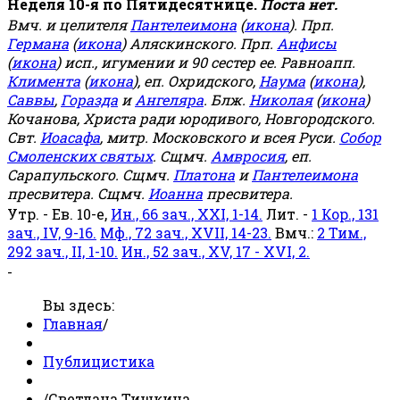
Неделя 10-я по Пятидесятнице.
Поста нет.
Вмч. и целителя
Пантелеимона
(
икона
). Прп.
Германа
(
икона
) Аляскинского. Прп.
Анфисы
(
икона
) исп., игумении и 90 сестер ее. Равноапп.
Климента
(
икона
), еп. Охридского,
Наума
(
икона
),
Саввы
,
Горазда
и
Ангеляра
. Блж.
Николая
(
икона
)
Кочанова, Христа ради юродивого, Новгородского.
Свт.
Иоасафа
, митр. Московского и всея Руси.
Собор
Смоленских святых
. Сщмч.
Амвросия
, еп.
Сарапульского. Сщмч.
Платона
и
Пантелеимона
пресвитера. Сщмч.
Иоанна
пресвитера.
Утр. - Ев. 10-е,
Ин., 66 зач., XXI, 1-14.
Лит. -
1 Кор., 131
зач., IV, 9-16.
Мф., 72 зач., XVII, 14-23.
Вмч.:
2 Тим.,
292 зач., II, 1-10.
Ин., 52 зач., XV, 17 - XVI, 2.
-
Вы здесь:
Главная
/
Публицистика
/
Светлана Тишкина