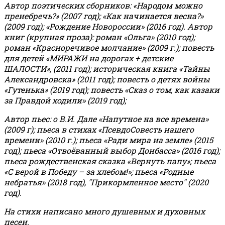
Автор поэтических сборников: «Народом можно
пренебречь?» (2007 год); «Как начинается весна?»
(2009 год); «Рождение Новороссии» (2016 год).
Автор
книг (крупная проза): роман «Ольга» (2010 год);
роман «Красноречивое молчание» (2009 г.); повесть
для детей «МИРАЖИ на дорогах + детские
ШАЛОСТИ», (2011 год); историческая книга «Тайны
Александровска» (2011 год); повесть о детях войны
«Гутенька» (2019 год); повесть «Сказ о том, как казаки
за Правдой ходили» (2019 год);
Автор пьес: о В.И. Дале «Напутное на все времена»
(2009 г); пьеса в стихах «ПсевдоСовесть нашего
времени» (2010 г.); пьеса «Ради мира на земле» (2015
год); пьеса «Отвоёванный выбор Донбасса» (2016 год);
пьеса рождественская сказка «Вернуть папу»; пьеса
«С верой в Победу – за хлебом!»
;
пьеса «Родные
небратья» (2018 год), "Прикормленное место" (2020
год).
На стихи написано много душевных и духовных
песен.