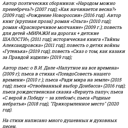
Автор поэтических сборников: «Народом можно
пренебречь?» (2007 год); «Как начинается весна?»
(2009 год); «Рождение Новороссии» (2016 год).
Автор
книг (крупная проза): роман «Ольга» (2010 год);
роман «Красноречивое молчание» (2009 г.); повесть
для детей «МИРАЖИ на дорогах + детские
ШАЛОСТИ», (2011 год); историческая книга «Тайны
Александровска» (2011 год); повесть о детях войны
«Гутенька» (2019 год); повесть «Сказ о том, как казаки
за Правдой ходили» (2019 год);
Автор пьес: о В.И. Дале «Напутное на все времена»
(2009 г); пьеса в стихах «ПсевдоСовесть нашего
времени» (2010 г.); пьеса «Ради мира на земле» (2015
год); пьеса «Отвоёванный выбор Донбасса» (2016 год);
пьеса рождественская сказка «Вернуть папу»; пьеса
«С верой в Победу – за хлебом!»
;
пьеса «Родные
небратья» (2018 год), "Прикормленное место" (2020
год).
На стихи написано много душевных и духовных
песен.