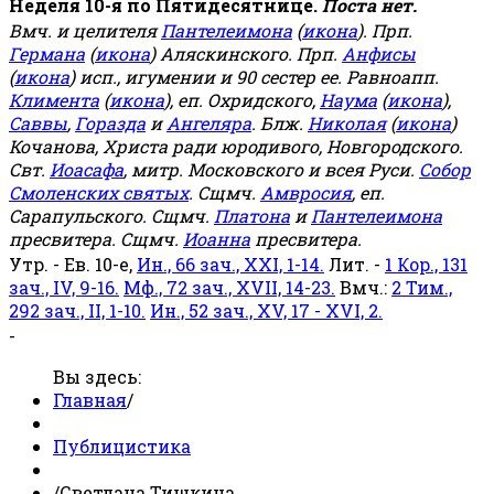
Неделя 10-я по Пятидесятнице.
Поста нет.
Вмч. и целителя
Пантелеимона
(
икона
). Прп.
Германа
(
икона
) Аляскинского. Прп.
Анфисы
(
икона
) исп., игумении и 90 сестер ее. Равноапп.
Климента
(
икона
), еп. Охридского,
Наума
(
икона
),
Саввы
,
Горазда
и
Ангеляра
. Блж.
Николая
(
икона
)
Кочанова, Христа ради юродивого, Новгородского.
Свт.
Иоасафа
, митр. Московского и всея Руси.
Собор
Смоленских святых
. Сщмч.
Амвросия
, еп.
Сарапульского. Сщмч.
Платона
и
Пантелеимона
пресвитера. Сщмч.
Иоанна
пресвитера.
Утр. - Ев. 10-е,
Ин., 66 зач., XXI, 1-14.
Лит. -
1 Кор., 131
зач., IV, 9-16.
Мф., 72 зач., XVII, 14-23.
Вмч.:
2 Тим.,
292 зач., II, 1-10.
Ин., 52 зач., XV, 17 - XVI, 2.
-
Вы здесь:
Главная
/
Публицистика
/
Светлана Тишкина