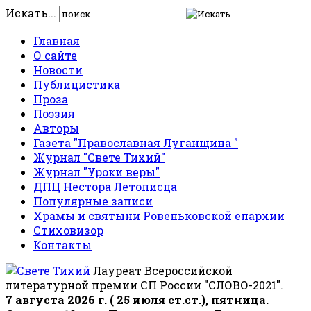
Искать...
Главная
О сайте
Новости
Публицистика
Проза
Поэзия
Авторы
Газета "Православная Луганщина "
Журнал "Свете Тихий"
Журнал "Уроки веры"
ДПЦ Нестора Летописца
Популярные записи
Храмы и святыни Ровеньковской епархии
Стиховизор
Контакты
Лауреат Всероссийской
литературной премии СП России "СЛОВО-2021".
7 августа 2026 г. ( 25 июля ст.ст.), пятница.