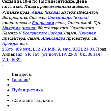
Седмица 10-я по Пятидесятнице. День
постный.
Пища с растительным маслом.
Успение прав.
Анны
(
икона
), матери Пресвятой
Богородицы. Свв. жен
Олимпиады
(
икона
)
диакониссы и
Евпраксии
девы, Тавеннской. Прп.
Макария
(
икона
) Желтоводского, Унженского.
Память
V Вселенского Собора
. Сщмч.
Николая
пресвитера. Сщмч.
Александра
пресвитера. Св.
Ираиды
исп.
2 Кор., 169 зач., I, 12-20.
Мф., 91 зач., XXII, 23-33.
Прав.
Анны:
Гал., 210 зач. (от полу́), IV, 22-31.
Лк., 36 зач.,
VIII, 16-21.
-
Вы здесь:
Главная
/
Публицистика
/
Светлана Тишкина