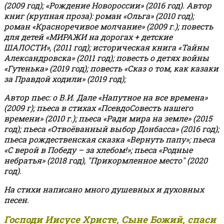
(2009 год); «Рождение Новороссии» (2016 год).
Автор
книг (крупная проза): роман «Ольга» (2010 год);
роман «Красноречивое молчание» (2009 г.); повесть
для детей «МИРАЖИ на дорогах + детские
ШАЛОСТИ», (2011 год); историческая книга «Тайны
Александровска» (2011 год); повесть о детях войны
«Гутенька» (2019 год); повесть «Сказ о том, как казаки
за Правдой ходили» (2019 год);
Автор пьес: о В.И. Дале «Напутное на все времена»
(2009 г); пьеса в стихах «ПсевдоСовесть нашего
времени» (2010 г.); пьеса «Ради мира на земле» (2015
год); пьеса «Отвоёванный выбор Донбасса» (2016 год);
пьеса рождественская сказка «Вернуть папу»; пьеса
«С верой в Победу – за хлебом!»
;
пьеса «Родные
небратья» (2018 год), "Прикормленное место" (2020
год).
На стихи написано много душевных и духовных
песен.
Господи Иисусе Христе, Сыне Божий, спаси