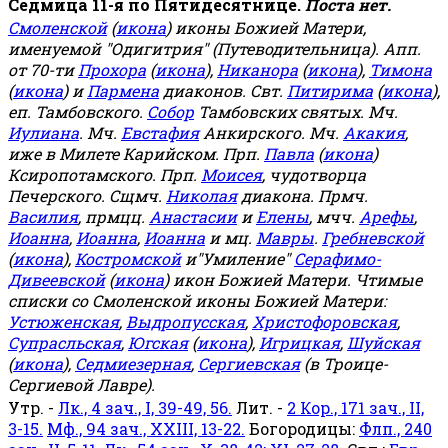
Седмица 11-я по Пятидесятнице.
Поста нет.
Смоленской
(
икона
) иконы Божией Матери,
именуемой "Одигитрия" (Путеводительница). Апп.
от 70-ти
Прохора
(
икона
),
Никанора
(
икона
),
Тимона
(
икона
) и
Пармена
диаконов. Свт.
Питирима
(
икона
),
еп. Тамбовского.
Собор
Тамбовских святых. Мч.
Иулиана
. Мч.
Евстафия
Анкирского. Мч.
Акакия
,
иже в Милете Карийском. Прп.
Павла
(
икона
)
Ксиропотамского. Прп.
Моисея
, чудотворца
Печерского. Сщмч.
Николая
диакона. Прмч.
Василия
, прмцц.
Анастасии
и
Елены
, мчч.
Арефы
,
Иоанна
,
Иоанна
,
Иоанна
и мц.
Мавры
.
Гребневской
(
икона
),
Костромской
и"Умиление"
Серафимо-
Дивеевской
(
икона
) икон Божией Матери. Чтимые
списки со Смоленской иконы Божией Матери:
Устюженская
,
Выдропусская
,
Христофоровская
,
Супрасльская
,
Югская
(
икона
),
Игрицкая
,
Шуйская
(
икона
),
Седмиезерная
,
Сергиевская
(в Троице-
Сергиевой Лавре).
Утр. -
Лк., 4 зач., I, 39-49, 56.
Лит. -
2 Кор., 171 зач., II,
3-15.
Мф., 94 зач., XXIII, 13-22.
Богородицы:
Флп., 240