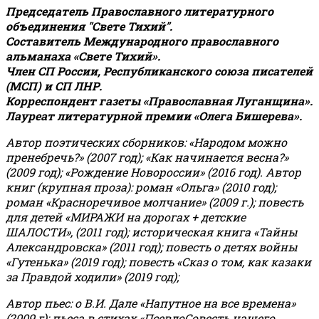
Председатель Православного литературного
объединения "Свете Тихий".
Составитель Международного православного
альманаха «Свете Тихий».
Член СП России, Республиканского союза писателей
(МСП) и СП ЛНР.
Корреспондент газеты «Православная Луганщина»
.
Лауреат литературной премии «Олега Бишерева».
Автор поэтических сборников: «Народом можно
пренебречь?» (2007 год); «Как начинается весна?»
(2009 год); «Рождение Новороссии» (2016 год).
Автор
книг (крупная проза): роман «Ольга» (2010 год);
роман «Красноречивое молчание» (2009 г.); повесть
для детей «МИРАЖИ на дорогах + детские
ШАЛОСТИ», (2011 год); историческая книга «Тайны
Александровска» (2011 год); повесть о детях войны
«Гутенька» (2019 год); повесть «Сказ о том, как казаки
за Правдой ходили» (2019 год);
Автор пьес: о В.И. Дале «Напутное на все времена»
(2009 г); пьеса в стихах «ПсевдоСовесть нашего