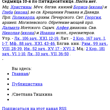
Седмица 10-я по Пятидесятнице.
Поста нет.
Мц.
Христины
. Мчч. блгвв. князей
Бориса
(
икона
) и
Глеба
(
икона
), во св. Крещении Романа и Давида.
Прп.
Поликарпа
, архим. Печерского. Свт.
Георгия
,
архиеп. Могилевского. Обретение мощей прп.
Далмата
Исетского. Сщмч.
Алфея
диакона. Свв.
Николая
(
икона
) и
Иоанна
испп., пресвитеров.
Утр. -
Лк., 106 зач., XXI, 12-19.
Лит. -
2 Кор., 167 зач., I,
1-7.
Мф., 88 зач., XXI, 43-46.
Блгвв. кнн.:
Рим., 99 зач.,
VIII, 28-39.
Ин., 52 зач., XV, 17 - XVI, 2.
Мц.:
2 Кор., 181
зач., VI, 1-10.
Лк., 33 зач., VII, 36-50
.
-
Вы здесь:
Главная
/
Публицистика
/
Светлана Тишкина
Подписаться на этот канал RSS