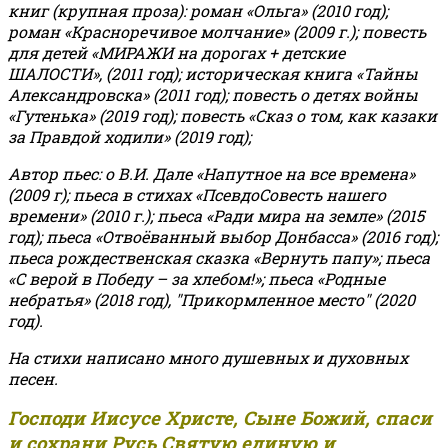
книг (крупная проза): роман «Ольга» (2010 год);
роман «Красноречивое молчание» (2009 г.); повесть
для детей «МИРАЖИ на дорогах + детские
ШАЛОСТИ», (2011 год); историческая книга «Тайны
Александровска» (2011 год); повесть о детях войны
«Гутенька» (2019 год); повесть «Сказ о том, как казаки
за Правдой ходили» (2019 год);
Автор пьес: о В.И. Дале «Напутное на все времена»
(2009 г); пьеса в стихах «ПсевдоСовесть нашего
времени» (2010 г.); пьеса «Ради мира на земле» (2015
год); пьеса «Отвоёванный выбор Донбасса» (2016 год);
пьеса рождественская сказка «Вернуть папу»; пьеса
«С верой в Победу – за хлебом!»
;
пьеса «Родные
небратья» (2018 год), "Прикормленное место" (2020
год).
На стихи написано много душевных и духовных
песен.
Господи Иисусе Христе, Сыне Божий, спаси
и сохрани Русь Святую единую и