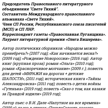
Председатель Православного литературного
объединения "Свете Тихий".
Составитель Международного православного
альманаха «Свете Тихий».
Член СП России, Республиканского союза писателей
(МСП) и СП ЛНР.
Корреспондент газеты «Православная Луганщина»
.
Лауреат литературной премии «Олега Бишерева».
Автор поэтических сборников: «Народом можно
пренебречь?» (2007 год); «Как начинается весна?»
(2009 год); «Рождение Новороссии» (2016 год).
Автор
книг (крупная проза): роман «Ольга» (2010 год);
роман «Красноречивое молчание» (2009 г.); повесть
для детей «МИРАЖИ на дорогах + детские
ШАЛОСТИ», (2011 год); историческая книга «Тайны
Александровска» (2011 год); повесть о детях войны
«Гутенька» (2019 год); повесть «Сказ о том, как казаки
за Правдой ходили» (2019 год);
Автор пьес: о В.И. Дале «Напутное на все времена»
(2009 г); пьеса в стихах «ПсевдоСовесть нашего