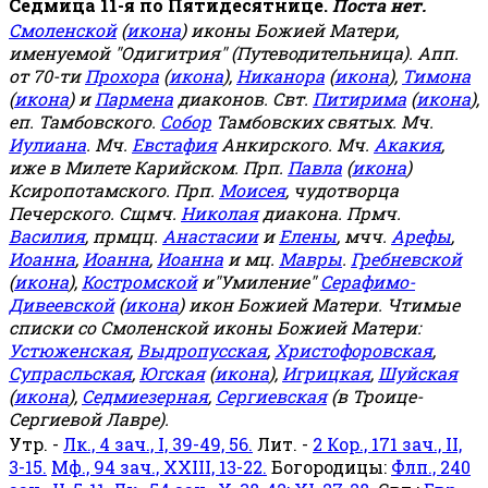
Седмица 11-я по Пятидесятнице.
Поста нет.
Смоленской
(
икона
) иконы Божией Матери,
именуемой "Одигитрия" (Путеводительница). Апп.
от 70-ти
Прохора
(
икона
),
Никанора
(
икона
),
Тимона
(
икона
) и
Пармена
диаконов. Свт.
Питирима
(
икона
),
еп. Тамбовского.
Собор
Тамбовских святых. Мч.
Иулиана
. Мч.
Евстафия
Анкирского. Мч.
Акакия
,
иже в Милете Карийском. Прп.
Павла
(
икона
)
Ксиропотамского. Прп.
Моисея
, чудотворца
Печерского. Сщмч.
Николая
диакона. Прмч.
Василия
, прмцц.
Анастасии
и
Елены
, мчч.
Арефы
,
Иоанна
,
Иоанна
,
Иоанна
и мц.
Мавры
.
Гребневской
(
икона
),
Костромской
и"Умиление"
Серафимо-
Дивеевской
(
икона
) икон Божией Матери. Чтимые
списки со Смоленской иконы Божией Матери:
Устюженская
,
Выдропусская
,
Христофоровская
,
Супрасльская
,
Югская
(
икона
),
Игрицкая
,
Шуйская
(
икона
),
Седмиезерная
,
Сергиевская
(в Троице-
Сергиевой Лавре).
Утр. -
Лк., 4 зач., I, 39-49, 56.
Лит. -
2 Кор., 171 зач., II,
3-15.
Мф., 94 зач., XXIII, 13-22.
Богородицы:
Флп., 240