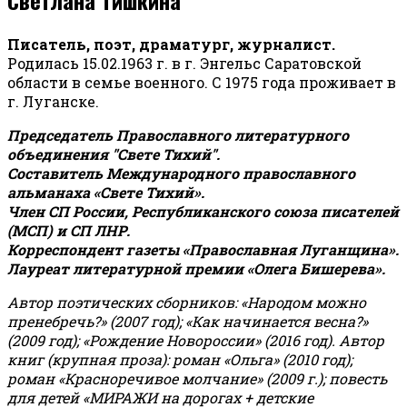
Писатель, поэт, драматург, журналист.
Родилась 15.02.1963 г. в г. Энгельс Саратовской
области в семье военного. С 1975 года проживает в
г. Луганске.
Председатель Православного литературного
объединения "Свете Тихий".
Составитель Международного православного
альманаха «Свете Тихий».
Член СП России, Республиканского союза писателей
(МСП) и СП ЛНР.
Корреспондент газеты «Православная Луганщина»
.
Лауреат литературной премии «Олега Бишерева».
Автор поэтических сборников: «Народом можно
пренебречь?» (2007 год); «Как начинается весна?»
(2009 год); «Рождение Новороссии» (2016 год).
Автор
книг (крупная проза): роман «Ольга» (2010 год);
роман «Красноречивое молчание» (2009 г.); повесть
для детей «МИРАЖИ на дорогах + детские