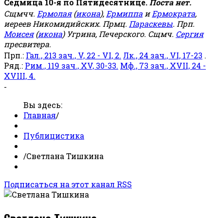
Седмица 10-я по Пятидесятнице.
Поста нет.
Сщмчч.
Ермолая
(
икона
),
Ермиппа
и
Ермократа
,
иереев Никомидийских. Прмц.
Параскевы
. Прп.
Моисея
(
икона
) Угрина, Печерского. Сщмч.
Сергия
пресвитера.
Прп.:
Гал., 213 зач., V, 22 - VI, 2.
Лк., 24 зач., VI, 17-23
.
Ряд.:
Рим., 119 зач., XV, 30-33.
Мф., 73 зач., XVII, 24 -
XVIII, 4.
-
Вы здесь:
Главная
/
Публицистика
/
Светлана Тишкина
Подписаться на этот канал RSS
Светлана Тишкина