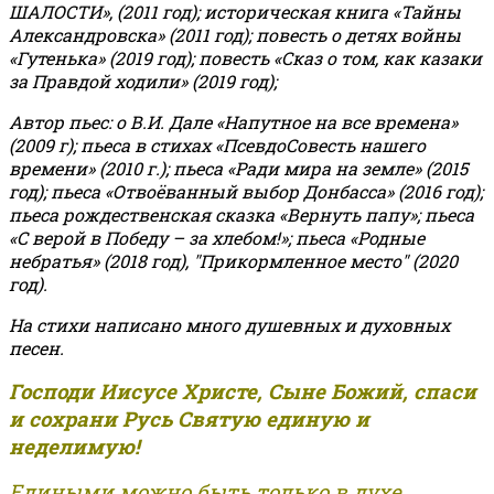
ШАЛОСТИ», (2011 год); историческая книга «Тайны
Александровска» (2011 год); повесть о детях войны
«Гутенька» (2019 год); повесть «Сказ о том, как казаки
за Правдой ходили» (2019 год);
Автор пьес: о В.И. Дале «Напутное на все времена»
(2009 г); пьеса в стихах «ПсевдоСовесть нашего
времени» (2010 г.); пьеса «Ради мира на земле» (2015
год); пьеса «Отвоёванный выбор Донбасса» (2016 год);
пьеса рождественская сказка «Вернуть папу»; пьеса
«С верой в Победу – за хлебом!»
;
пьеса «Родные
небратья» (2018 год), "Прикормленное место" (2020
год).
На стихи написано много душевных и духовных
песен.
Господи Иисусе Христе, Сыне Божий, спаси
и сохрани Русь Святую единую и
неделимую!
Едиными можно быть только в духе,