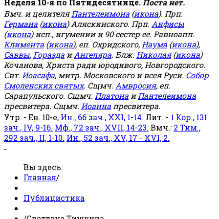
Неделя 10-я по Пятидесятнице.
Поста нет.
Вмч. и целителя
Пантелеимона
(
икона
). Прп.
Германа
(
икона
) Аляскинского. Прп.
Анфисы
(
икона
) исп., игумении и 90 сестер ее. Равноапп.
Климента
(
икона
), еп. Охридского,
Наума
(
икона
),
Саввы
,
Горазда
и
Ангеляра
. Блж.
Николая
(
икона
)
Кочанова, Христа ради юродивого, Новгородского.
Свт.
Иоасафа
, митр. Московского и всея Руси.
Собор
Смоленских святых
. Сщмч.
Амвросия
, еп.
Сарапульского. Сщмч.
Платона
и
Пантелеимона
пресвитера. Сщмч.
Иоанна
пресвитера.
Утр. - Ев. 10-е,
Ин., 66 зач., XXI, 1-14.
Лит. -
1 Кор., 131
зач., IV, 9-16.
Мф., 72 зач., XVII, 14-23.
Вмч.:
2 Тим.,
292 зач., II, 1-10.
Ин., 52 зач., XV, 17 - XVI, 2.
-
Вы здесь:
Главная
/
Публицистика
/
Светлана Тишкина