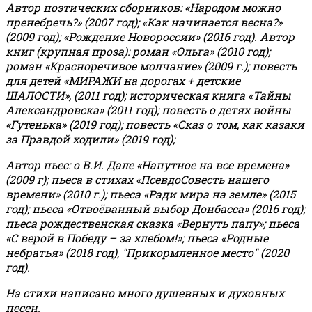
Автор поэтических сборников: «Народом можно
пренебречь?» (2007 год); «Как начинается весна?»
(2009 год); «Рождение Новороссии» (2016 год).
Автор
книг (крупная проза): роман «Ольга» (2010 год);
роман «Красноречивое молчание» (2009 г.); повесть
для детей «МИРАЖИ на дорогах + детские
ШАЛОСТИ», (2011 год); историческая книга «Тайны
Александровска» (2011 год); повесть о детях войны
«Гутенька» (2019 год); повесть «Сказ о том, как казаки
за Правдой ходили» (2019 год);
Автор пьес: о В.И. Дале «Напутное на все времена»
(2009 г); пьеса в стихах «ПсевдоСовесть нашего
времени» (2010 г.); пьеса «Ради мира на земле» (2015
год); пьеса «Отвоёванный выбор Донбасса» (2016 год);
пьеса рождественская сказка «Вернуть папу»; пьеса
«С верой в Победу – за хлебом!»
;
пьеса «Родные
небратья» (2018 год), "Прикормленное место" (2020
год).
На стихи написано много душевных и духовных
песен.