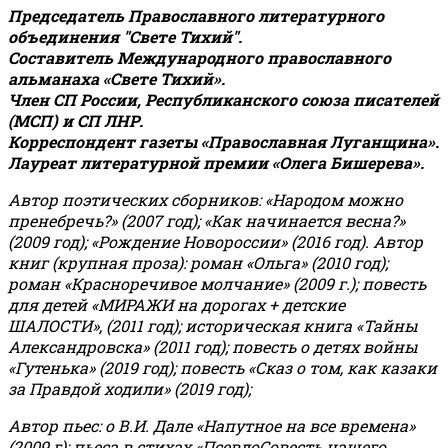
Председатель Православного литературного
объединения "Свете Тихий".
Составитель Международного православного
альманаха «Свете Тихий».
Член СП России, Республиканского союза писателей
(МСП) и СП ЛНР.
Корреспондент газеты «Православная Луганщина»
.
Лауреат литературной премии «Олега Бишерева».
Автор поэтических сборников: «Народом можно
пренебречь?» (2007 год); «Как начинается весна?»
(2009 год); «Рождение Новороссии» (2016 год).
Автор
книг (крупная проза): роман «Ольга» (2010 год);
роман «Красноречивое молчание» (2009 г.); повесть
для детей «МИРАЖИ на дорогах + детские
ШАЛОСТИ», (2011 год); историческая книга «Тайны
Александровска» (2011 год); повесть о детях войны
«Гутенька» (2019 год); повесть «Сказ о том, как казаки
за Правдой ходили» (2019 год);
Автор пьес: о В.И. Дале «Напутное на все времена»
(2009 г); пьеса в стихах «ПсевдоСовесть нашего