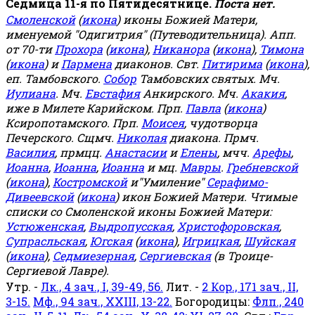
Седмица 11-я по Пятидесятнице.
Поста нет.
Смоленской
(
икона
) иконы Божией Матери,
именуемой "Одигитрия" (Путеводительница). Апп.
от 70-ти
Прохора
(
икона
),
Никанора
(
икона
),
Тимона
(
икона
) и
Пармена
диаконов. Свт.
Питирима
(
икона
),
еп. Тамбовского.
Собор
Тамбовских святых. Мч.
Иулиана
. Мч.
Евстафия
Анкирского. Мч.
Акакия
,
иже в Милете Карийском. Прп.
Павла
(
икона
)
Ксиропотамского. Прп.
Моисея
, чудотворца
Печерского. Сщмч.
Николая
диакона. Прмч.
Василия
, прмцц.
Анастасии
и
Елены
, мчч.
Арефы
,
Иоанна
,
Иоанна
,
Иоанна
и мц.
Мавры
.
Гребневской
(
икона
),
Костромской
и"Умиление"
Серафимо-
Дивеевской
(
икона
) икон Божией Матери. Чтимые
списки со Смоленской иконы Божией Матери:
Устюженская
,
Выдропусская
,
Христофоровская
,
Супрасльская
,
Югская
(
икона
),
Игрицкая
,
Шуйская
(
икона
),
Седмиезерная
,
Сергиевская
(в Троице-
Сергиевой Лавре).
Утр. -
Лк., 4 зач., I, 39-49, 56.
Лит. -
2 Кор., 171 зач., II,
3-15.
Мф., 94 зач., XXIII, 13-22.
Богородицы:
Флп., 240