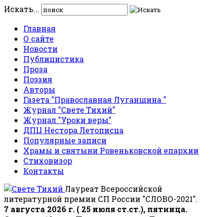
Искать...
Главная
О сайте
Новости
Публицистика
Проза
Поэзия
Авторы
Газета "Православная Луганщина "
Журнал "Свете Тихий"
Журнал "Уроки веры"
ДПЦ Нестора Летописца
Популярные записи
Храмы и святыни Ровеньковской епархии
Стиховизор
Контакты
Лауреат Всероссийской
литературной премии СП России "СЛОВО-2021".
7 августа 2026 г. ( 25 июля ст.ст.), пятница.