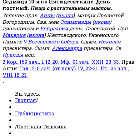
Седмица 10-я по Пятидесятнице. День
постный.
Пища с растительным маслом.
Успение прав.
Анны
(
икона
), матери Пресвятой
Богородицы. Свв. жен
Олимпиады
(
икона
)
диакониссы и
Евпраксии
девы, Тавеннской. Прп.
Макария
(
икона
) Желтоводского, Унженского.
Память
V Вселенского Собора
. Сщмч.
Николая
пресвитера. Сщмч.
Александра
пресвитера. Св.
Ираиды
исп.
2 Кор., 169 зач., I, 12-20.
Мф., 91 зач., XXII, 23-33.
Прав.
Анны:
Гал., 210 зач. (от полу́), IV, 22-31.
Лк., 36 зач.,
VIII, 16-21.
-
Вы здесь:
Главная
/
Публицистика
/
Светлана Тишкина