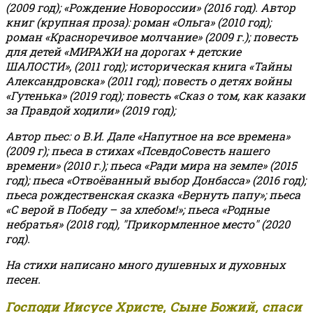
(2009 год); «Рождение Новороссии» (2016 год).
Автор
книг (крупная проза): роман «Ольга» (2010 год);
роман «Красноречивое молчание» (2009 г.); повесть
для детей «МИРАЖИ на дорогах + детские
ШАЛОСТИ», (2011 год); историческая книга «Тайны
Александровска» (2011 год); повесть о детях войны
«Гутенька» (2019 год); повесть «Сказ о том, как казаки
за Правдой ходили» (2019 год);
Автор пьес: о В.И. Дале «Напутное на все времена»
(2009 г); пьеса в стихах «ПсевдоСовесть нашего
времени» (2010 г.); пьеса «Ради мира на земле» (2015
год); пьеса «Отвоёванный выбор Донбасса» (2016 год);
пьеса рождественская сказка «Вернуть папу»; пьеса
«С верой в Победу – за хлебом!»
;
пьеса «Родные
небратья» (2018 год), "Прикормленное место" (2020
год).
На стихи написано много душевных и духовных
песен.
Господи Иисусе Христе, Сыне Божий, спаси