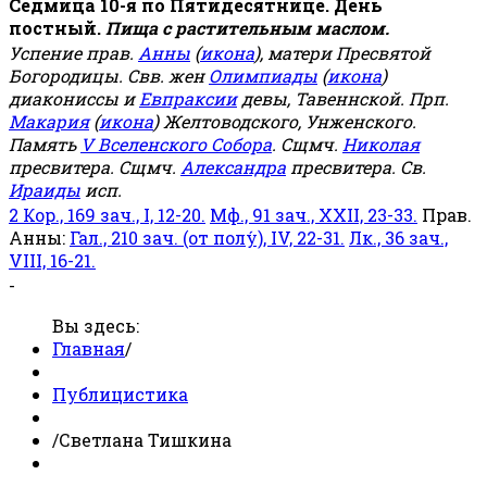
Седмица 10-я по Пятидесятнице. День
постный.
Пища с растительным маслом.
Успение прав.
Анны
(
икона
), матери Пресвятой
Богородицы. Свв. жен
Олимпиады
(
икона
)
диакониссы и
Евпраксии
девы, Тавеннской. Прп.
Макария
(
икона
) Желтоводского, Унженского.
Память
V Вселенского Собора
. Сщмч.
Николая
пресвитера. Сщмч.
Александра
пресвитера. Св.
Ираиды
исп.
2 Кор., 169 зач., I, 12-20.
Мф., 91 зач., XXII, 23-33.
Прав.
Анны:
Гал., 210 зач. (от полу́), IV, 22-31.
Лк., 36 зач.,
VIII, 16-21.
-
Вы здесь:
Главная
/
Публицистика
/
Светлана Тишкина