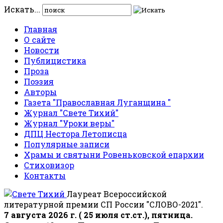
Искать...
Главная
О сайте
Новости
Публицистика
Проза
Поэзия
Авторы
Газета "Православная Луганщина "
Журнал "Свете Тихий"
Журнал "Уроки веры"
ДПЦ Нестора Летописца
Популярные записи
Храмы и святыни Ровеньковской епархии
Стиховизор
Контакты
Лауреат Всероссийской
литературной премии СП России "СЛОВО-2021".
7 августа 2026 г. ( 25 июля ст.ст.), пятница.