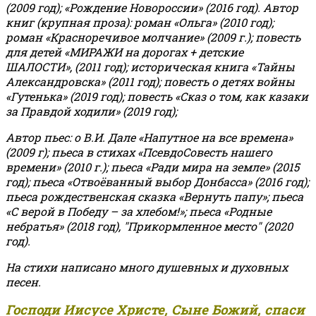
(2009 год); «Рождение Новороссии» (2016 год).
Автор
книг (крупная проза): роман «Ольга» (2010 год);
роман «Красноречивое молчание» (2009 г.); повесть
для детей «МИРАЖИ на дорогах + детские
ШАЛОСТИ», (2011 год); историческая книга «Тайны
Александровска» (2011 год); повесть о детях войны
«Гутенька» (2019 год); повесть «Сказ о том, как казаки
за Правдой ходили» (2019 год);
Автор пьес: о В.И. Дале «Напутное на все времена»
(2009 г); пьеса в стихах «ПсевдоСовесть нашего
времени» (2010 г.); пьеса «Ради мира на земле» (2015
год); пьеса «Отвоёванный выбор Донбасса» (2016 год);
пьеса рождественская сказка «Вернуть папу»; пьеса
«С верой в Победу – за хлебом!»
;
пьеса «Родные
небратья» (2018 год), "Прикормленное место" (2020
год).
На стихи написано много душевных и духовных
песен.
Господи Иисусе Христе, Сыне Божий, спаси