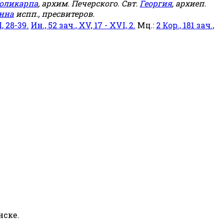
оликарпа
, архим. Печерского. Свт.
Георгия
, архиеп.
нна
испп., пресвитеров.
, 28-39.
Ин., 52 зач., XV, 17 - XVI, 2.
Мц.:
2 Кор., 181 зач.,
нске.