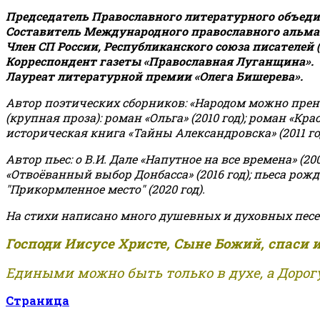
Председатель Православного литературного объедин
Составитель Международного православного альман
Член СП России, Республиканского союза писателей 
Корреспондент газеты «Православная Луганщина»
.
Лауреат литературной премии «Олега Бишерева».
Автор поэтических сборников: «Народом можно пренебре
(крупная проза): роман «Ольга» (2010 год); роман «Кр
историческая книга «Тайны Александровска» (2011 год);
Автор пьес: о В.И. Дале «Напутное на все времена» (200
«Отвоёванный выбор Донбасса» (2016 год); пьеса рожде
"Прикормленное место" (2020 год).
На стихи написано много душевных и духовных песе
Господи Иисусе Христе, Сыне Божий, спаси 
Едиными можно быть только в духе, а Дорогу
Страница