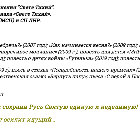
ения "Свете Тихий".
аха «Свете Тихий».
(МСП) и СП ЛНР.
чь?» (2007 год); «Как начинается весна?» (2009 год); 
асноречивое молчание» (2009 г.); повесть для детей «МИ
 повесть о детях войны «Гутенька» (2019 год); повесть 
9 г); пьеса в стихах «ПсевдоСовесть нашего времени» (201
ственская сказка «Вернуть папу»; пьеса «С верой в Поб
н.
и сохрани Русь Святую единую и неделимую!
 осилит идущий...