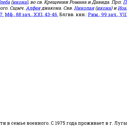
леба
(
икона
), во св. Крещении Романа и Давида. Прп.
П
ого. Сщмч.
Алфея
диакона. Свв.
Николая
(
икона
) и
Иоа
7.
Мф., 88 зач., XXI, 43-46.
Блгвв. кнн.:
Рим., 99 зач., VIII
сти в семье военного. С 1975 года проживает в г. Луга