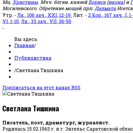
Мц.
Христины
. Мчч. блгвв. князей
Бориса
(
икона
) и
Г
Могилевского. Обретение мощей прп.
Далмата
Исетск
Утр. -
Лк., 106 зач., XXI, 12-19.
Лит. -
2 Кор., 167 зач., I, 1-
VI, 1-10.
Лк., 33 зач., VII, 36-50
.
-
Вы здесь:
Главная
/
Публицистика
/
Светлана Тишкина
Подписаться на этот канал RSS
Светлана Тишкина
Писатель, поэт, драматург, журналист.
Родилась 15.02.1963 г. в г. Энгельс Саратовской обла