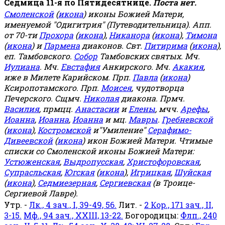
Седмица 11-я по Пятидесятнице.
Поста нет.
Смоленской
(
икона
) иконы Божией Матери,
именуемой "Одигитрия" (Путеводительница). Апп.
от 70-ти
Прохора
(
икона
),
Никанора
(
икона
),
Тимона
(
икона
) и
Пармена
диаконов. Свт.
Питирима
(
икона
),
еп. Тамбовского.
Собор
Тамбовских святых. Мч.
Иулиана
. Мч.
Евстафия
Анкирского. Мч.
Акакия
,
иже в Милете Карийском. Прп.
Павла
(
икона
)
Ксиропотамского. Прп.
Моисея
, чудотворца
Печерского. Сщмч.
Николая
диакона. Прмч.
Василия
, прмцц.
Анастасии
и
Елены
, мчч.
Арефы
,
Иоанна
,
Иоанна
,
Иоанна
и мц.
Мавры
.
Гребневской
(
икона
),
Костромской
и"Умиление"
Серафимо-
Дивеевской
(
икона
) икон Божией Матери. Чтимые
списки со Смоленской иконы Божией Матери:
Устюженская
,
Выдропусская
,
Христофоровская
,
Супрасльская
,
Югская
(
икона
),
Игрицкая
,
Шуйская
(
икона
),
Седмиезерная
,
Сергиевская
(в Троице-
Сергиевой Лавре).
Утр. -
Лк., 4 зач., I, 39-49, 56.
Лит. -
2 Кор., 171 зач., II,
3-15.
Мф., 94 зач., XXIII, 13-22.
Богородицы:
Флп., 240