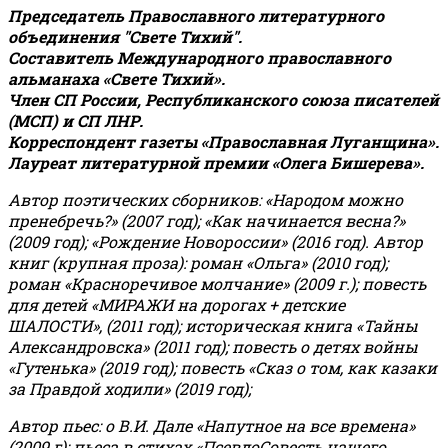
Председатель Православного литературного
объединения "Свете Тихий".
Составитель Международного православного
альманаха «Свете Тихий».
Член СП России, Республиканского союза писателей
(МСП) и СП ЛНР.
Корреспондент газеты «Православная Луганщина»
.
Лауреат литературной премии «Олега Бишерева».
Автор поэтических сборников: «Народом можно
пренебречь?» (2007 год); «Как начинается весна?»
(2009 год); «Рождение Новороссии» (2016 год).
Автор
книг (крупная проза): роман «Ольга» (2010 год);
роман «Красноречивое молчание» (2009 г.); повесть
для детей «МИРАЖИ на дорогах + детские
ШАЛОСТИ», (2011 год); историческая книга «Тайны
Александровска» (2011 год); повесть о детях войны
«Гутенька» (2019 год); повесть «Сказ о том, как казаки
за Правдой ходили» (2019 год);
Автор пьес: о В.И. Дале «Напутное на все времена»
(2009 г); пьеса в стихах «ПсевдоСовесть нашего