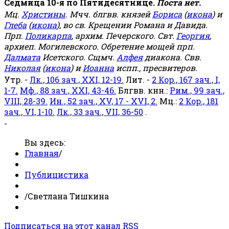
Седмица 10-я по Пятидесятнице.
Поста нет.
Мц.
Христины
. Мчч. блгвв. князей
Бориса
(
икона
) и
Глеба
(
икона
), во св. Крещении Романа и Давида.
Прп.
Поликарпа
, архим. Печерского. Свт.
Георгия
,
архиеп. Могилевского. Обретение мощей прп.
Далмата
Исетского. Сщмч.
Алфея
диакона. Свв.
Николая
(
икона
) и
Иоанна
испп., пресвитеров.
Утр. -
Лк., 106 зач., XXI, 12-19.
Лит. -
2 Кор., 167 зач., I,
1-7.
Мф., 88 зач., XXI, 43-46.
Блгвв. кнн.:
Рим., 99 зач.,
VIII, 28-39.
Ин., 52 зач., XV, 17 - XVI, 2.
Мц.:
2 Кор., 181
зач., VI, 1-10.
Лк., 33 зач., VII, 36-50
.
-
Вы здесь:
Главная
/
Публицистика
/
Светлана Тишкина
Подписаться на этот канал RSS