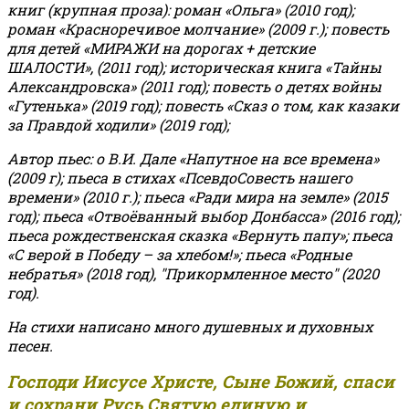
книг (крупная проза): роман «Ольга» (2010 год);
роман «Красноречивое молчание» (2009 г.); повесть
для детей «МИРАЖИ на дорогах + детские
ШАЛОСТИ», (2011 год); историческая книга «Тайны
Александровска» (2011 год); повесть о детях войны
«Гутенька» (2019 год); повесть «Сказ о том, как казаки
за Правдой ходили» (2019 год);
Автор пьес: о В.И. Дале «Напутное на все времена»
(2009 г); пьеса в стихах «ПсевдоСовесть нашего
времени» (2010 г.); пьеса «Ради мира на земле» (2015
год); пьеса «Отвоёванный выбор Донбасса» (2016 год);
пьеса рождественская сказка «Вернуть папу»; пьеса
«С верой в Победу – за хлебом!»
;
пьеса «Родные
небратья» (2018 год), "Прикормленное место" (2020
год).
На стихи написано много душевных и духовных
песен.
Господи Иисусе Христе, Сыне Божий, спаси
и сохрани Русь Святую единую и