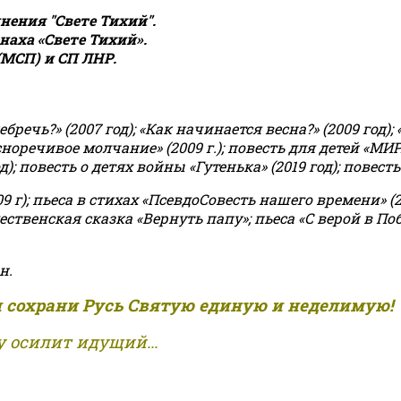
ения "Свете Тихий".
аха «Свете Тихий».
(МСП) и СП ЛНР.
чь?» (2007 год); «Как начинается весна?» (2009 год); 
асноречивое молчание» (2009 г.); повесть для детей «МИ
 повесть о детях войны «Гутенька» (2019 год); повесть 
9 г); пьеса в стихах «ПсевдоСовесть нашего времени» (201
ственская сказка «Вернуть папу»; пьеса «С верой в Поб
н.
и сохрани Русь Святую единую и неделимую!
 осилит идущий...