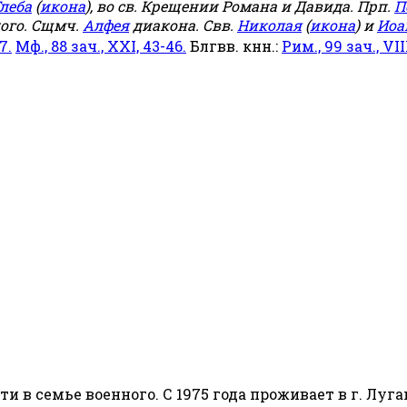
леба
(
икона
), во св. Крещении Романа и Давида. Прп.
П
ого. Сщмч.
Алфея
диакона. Свв.
Николая
(
икона
) и
Иоа
7.
Мф., 88 зач., XXI, 43-46.
Блгвв. кнн.:
Рим., 99 зач., VIII
сти в семье военного. С 1975 года проживает в г. Луга