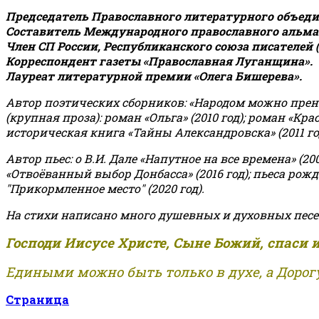
Председатель Православного литературного объедин
Составитель Международного православного альман
Член СП России, Республиканского союза писателей 
Корреспондент газеты «Православная Луганщина»
.
Лауреат литературной премии «Олега Бишерева».
Автор поэтических сборников: «Народом можно пренебре
(крупная проза): роман «Ольга» (2010 год); роман «Кр
историческая книга «Тайны Александровска» (2011 год);
Автор пьес: о В.И. Дале «Напутное на все времена» (200
«Отвоёванный выбор Донбасса» (2016 год); пьеса рожде
"Прикормленное место" (2020 год).
На стихи написано много душевных и духовных песе
Господи Иисусе Христе, Сыне Божий, спаси 
Едиными можно быть только в духе, а Дорогу
Страница