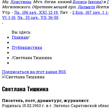
Мц.
Христины
. Мчч. блгвв. князей
Бориса
(
икона
) и
Г
Могилевского. Обретение мощей прп.
Далмата
Исетск
Утр. -
Лк., 106 зач., XXI, 12-19.
Лит. -
2 Кор., 167 зач., I, 1-
VI, 1-10.
Лк., 33 зач., VII, 36-50
.
-
Вы здесь:
Главная
/
Публицистика
/
Светлана Тишкина
Подписаться на этот канал RSS
Светлана Тишкина
Писатель, поэт, драматург, журналист.
Родилась 15.02.1963 г. в г. Энгельс Саратовской обла