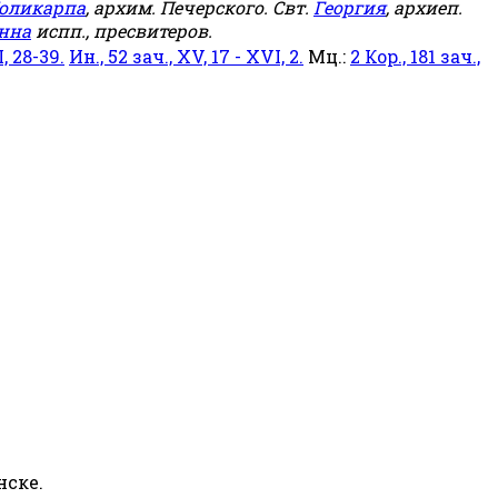
оликарпа
, архим. Печерского. Свт.
Георгия
, архиеп.
нна
испп., пресвитеров.
, 28-39.
Ин., 52 зач., XV, 17 - XVI, 2.
Мц.:
2 Кор., 181 зач.,
нске.