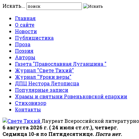
Искать...
Главная
О сайте
Новости
Публицистика
Проза
Поэзия
Авторы
Газета "Православная Луганщина "
Журнал "Свете Тихий"
Журнал "Уроки веры"
ДПЦ Нестора Летописца
Популярные записи
Храмы и святыни Ровеньковской епархии
Стиховизор
Контакты
Лауреат Всероссийской литературно
6 августа 2026 г. ( 24 июля ст.ст.), четверг.
Седмица 10-я по Пятидесятнице.
Поста нет.