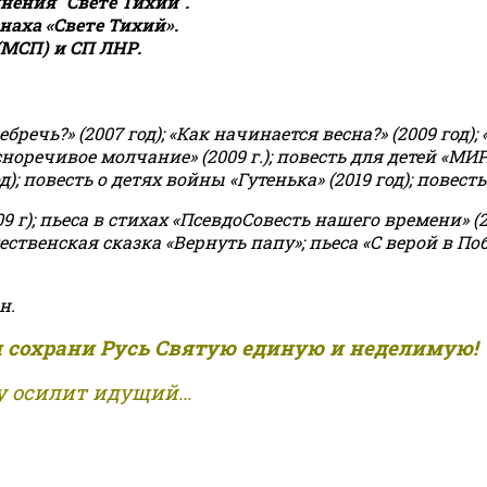
ения "Свете Тихий".
аха «Свете Тихий».
(МСП) и СП ЛНР.
чь?» (2007 год); «Как начинается весна?» (2009 год); 
асноречивое молчание» (2009 г.); повесть для детей «МИ
 повесть о детях войны «Гутенька» (2019 год); повесть 
9 г); пьеса в стихах «ПсевдоСовесть нашего времени» (201
ственская сказка «Вернуть папу»; пьеса «С верой в Поб
н.
и сохрани Русь Святую единую и неделимую!
 осилит идущий...