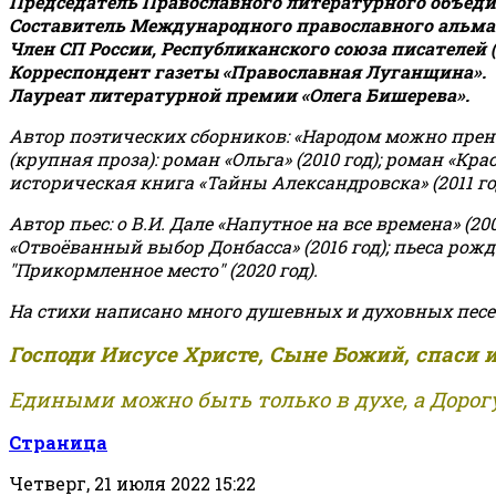
Председатель Православного литературного объедин
Составитель Международного православного альман
Член СП России, Республиканского союза писателей 
Корреспондент газеты «Православная Луганщина»
.
Лауреат литературной премии «Олега Бишерева».
Автор поэтических сборников: «Народом можно пренебре
(крупная проза): роман «Ольга» (2010 год); роман «Кр
историческая книга «Тайны Александровска» (2011 год);
Автор пьес: о В.И. Дале «Напутное на все времена» (200
«Отвоёванный выбор Донбасса» (2016 год); пьеса рожде
"Прикормленное место" (2020 год).
На стихи написано много душевных и духовных песе
Господи Иисусе Христе, Сыне Божий, спаси 
Едиными можно быть только в духе, а Дорогу
Страница
Четверг, 21 июля 2022 15:22