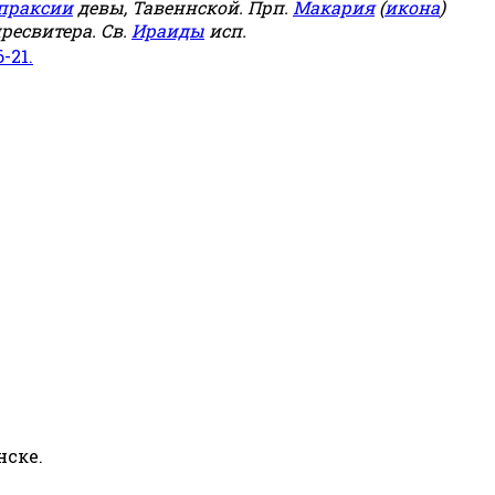
праксии
девы, Тавеннской. Прп.
Макария
(
икона
)
ресвитера. Св.
Ираиды
исп.
6-21.
нске.