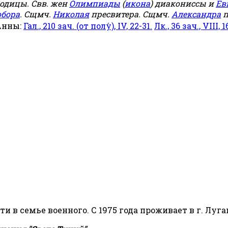
родицы. Свв. жен
Олимпиады
(
икона
) диакониссы и
Ев
обора
. Сщмч.
Николая
пресвитера. Сщмч.
Александра
п
Анны:
Гал., 210 зач. (от полу́), IV, 22-31.
Лк., 36 зач., VIII, 1
сти в семье военного. С 1975 года проживает в г. Луга