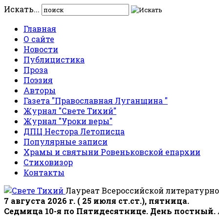
Искать...
Главная
О сайте
Новости
Публицистика
Проза
Поэзия
Авторы
Газета "Православная Луганщина "
Журнал "Свете Тихий"
Журнал "Уроки веры"
ДПЦ Нестора Летописца
Популярные записи
Храмы и святыни Ровеньковской епархии
Стиховизор
Контакты
Лауреат Всероссийской литературно
7 августа 2026 г. ( 25 июля ст.ст.), пятница.
Седмица 10-я по Пятидесятнице. День постный.