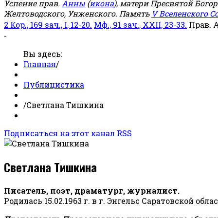
Успение прав.
Анны
(
икона
), матери Пресвятой Бого
Желтоводского, Унженского. Память
V Вселенского С
2 Кор., 169 зач., I, 12-20.
Мф., 91 зач., XXII, 23-33.
Прав. 
-
Вы здесь:
Главная
/
Публицистика
/
Светлана Тишкина
Подписаться на этот канал RSS
Светлана Тишкина
Писатель, поэт, драматург, журналист.
Родилась 15.02.1963 г. в г. Энгельс Саратовской обла