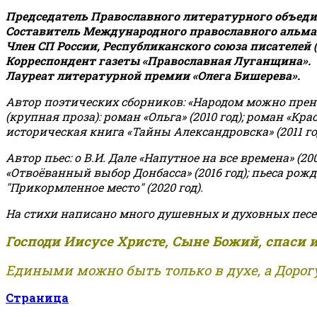
Председатель Православного литературного объедин
Составитель Международного православного альман
Член СП России, Республиканского союза писателей 
Корреспондент газеты «Православная Луганщина»
.
Лауреат литературной премии «Олега Бишерева».
Автор поэтических сборников: «Народом можно пренебре
(крупная проза): роман «Ольга» (2010 год); роман «Кр
историческая книга «Тайны Александровска» (2011 год);
Автор пьес: о В.И. Дале «Напутное на все времена» (200
«Отвоёванный выбор Донбасса» (2016 год); пьеса рожде
"Прикормленное место" (2020 год).
На стихи написано много душевных и духовных песе
Господи Иисусе Христе, Сыне Божий, спаси 
Едиными можно быть только в духе, а Дорогу
Страница