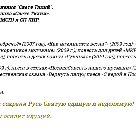
ения "Свете Тихий".
аха «Свете Тихий».
(МСП) и СП ЛНР.
чь?» (2007 год); «Как начинается весна?» (2009 год); 
асноречивое молчание» (2009 г.); повесть для детей «МИ
 повесть о детях войны «Гутенька» (2019 год); повесть 
9 г); пьеса в стихах «ПсевдоСовесть нашего времени» (201
ственская сказка «Вернуть папу»; пьеса «С верой в Поб
н.
и сохрани Русь Святую единую и неделимую!
 осилит идущий...