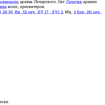
оликарпа
, архим. Печерского. Свт.
Георгия
, архиеп.
нна
испп., пресвитеров.
, 28-39.
Ин., 52 зач., XV, 17 - XVI, 2.
Мц.:
2 Кор., 181 зач.,
нске.