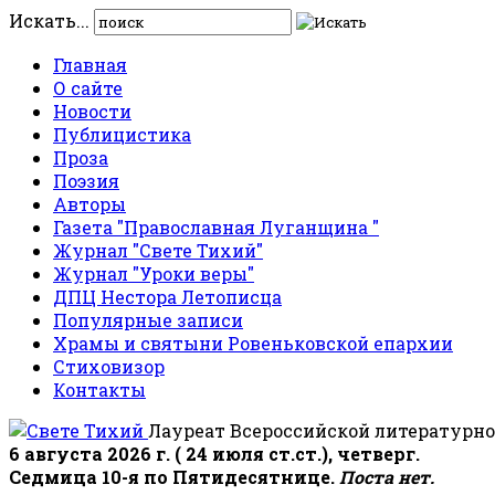
Искать...
Главная
О сайте
Новости
Публицистика
Проза
Поэзия
Авторы
Газета "Православная Луганщина "
Журнал "Свете Тихий"
Журнал "Уроки веры"
ДПЦ Нестора Летописца
Популярные записи
Храмы и святыни Ровеньковской епархии
Стиховизор
Контакты
Лауреат Всероссийской литературно
6 августа 2026 г. ( 24 июля ст.ст.), четверг.
Седмица 10-я по Пятидесятнице.
Поста нет.