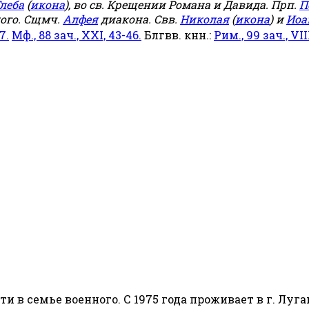
леба
(
икона
), во св. Крещении Романа и Давида. Прп.
П
ого. Сщмч.
Алфея
диакона. Свв.
Николая
(
икона
) и
Иоа
7.
Мф., 88 зач., XXI, 43-46.
Блгвв. кнн.:
Рим., 99 зач., VIII
сти в семье военного. С 1975 года проживает в г. Луга