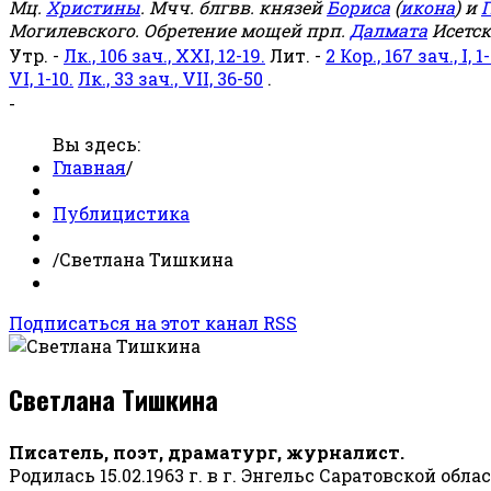
Мц.
Христины
. Мчч. блгвв. князей
Бориса
(
икона
) и
Г
Могилевского. Обретение мощей прп.
Далмата
Исетск
Утр. -
Лк., 106 зач., XXI, 12-19.
Лит. -
2 Кор., 167 зач., I, 1-
VI, 1-10.
Лк., 33 зач., VII, 36-50
.
-
Вы здесь:
Главная
/
Публицистика
/
Светлана Тишкина
Подписаться на этот канал RSS
Светлана Тишкина
Писатель, поэт, драматург, журналист.
Родилась 15.02.1963 г. в г. Энгельс Саратовской обла