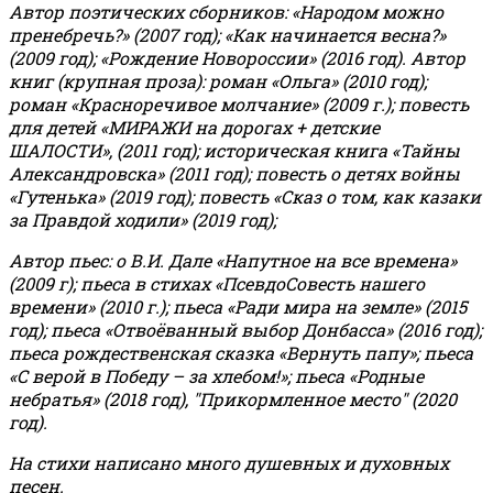
Автор поэтических сборников: «Народом можно
пренебречь?» (2007 год); «Как начинается весна?»
(2009 год); «Рождение Новороссии» (2016 год).
Автор
книг (крупная проза): роман «Ольга» (2010 год);
роман «Красноречивое молчание» (2009 г.); повесть
для детей «МИРАЖИ на дорогах + детские
ШАЛОСТИ», (2011 год); историческая книга «Тайны
Александровска» (2011 год); повесть о детях войны
«Гутенька» (2019 год); повесть «Сказ о том, как казаки
за Правдой ходили» (2019 год);
Автор пьес: о В.И. Дале «Напутное на все времена»
(2009 г); пьеса в стихах «ПсевдоСовесть нашего
времени» (2010 г.); пьеса «Ради мира на земле» (2015
год); пьеса «Отвоёванный выбор Донбасса» (2016 год);
пьеса рождественская сказка «Вернуть папу»; пьеса
«С верой в Победу – за хлебом!»
;
пьеса «Родные
небратья» (2018 год), "Прикормленное место" (2020
год).
На стихи написано много душевных и духовных
песен.