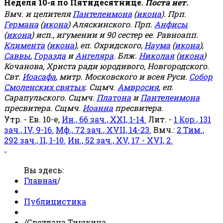
Неделя 10-я по Пятидесятнице.
Поста нет.
Вмч. и целителя
Пантелеимона
(
икона
). Прп.
Германа
(
икона
) Аляскинского. Прп.
Анфисы
(
икона
) исп., игумении и 90 сестер ее. Равноапп.
Климента
(
икона
), еп. Охридского,
Наума
(
икона
),
Саввы
,
Горазда
и
Ангеляра
. Блж.
Николая
(
икона
)
Кочанова, Христа ради юродивого, Новгородского.
Свт.
Иоасафа
, митр. Московского и всея Руси.
Собор
Смоленских святых
. Сщмч.
Амвросия
, еп.
Сарапульского. Сщмч.
Платона
и
Пантелеимона
пресвитера. Сщмч.
Иоанна
пресвитера.
Утр. - Ев. 10-е,
Ин., 66 зач., XXI, 1-14.
Лит. -
1 Кор., 131
зач., IV, 9-16.
Мф., 72 зач., XVII, 14-23.
Вмч.:
2 Тим.,
292 зач., II, 1-10.
Ин., 52 зач., XV, 17 - XVI, 2.
-
Вы здесь:
Главная
/
Публицистика
/
Светлана Тишкина