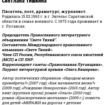
Писатель, поэт, драматург, журналист.
Родилась 15.02.1963 г. в г. Энгельс Саратовской
области в семье военного. С 1975 года проживает в
г. Луганске.
Председатель Православного литературного
объединения "Свете Тихий".
Составитель Международного православного
альманаха «Свете Тихий».
Член СП России, Республиканского союза писателей
(МСП) и СП ЛНР.
Корреспондент газеты «Православная Луганщина»
.
Лауреат литературной премии «Олега Бишерева».
Автор поэтических сборников: «Народом можно
пренебречь?» (2007 год); «Как начинается весна?»
(2009 год); «Рождение Новороссии» (2016 год).
Автор
книг (крупная проза): роман «Ольга» (2010 год);
роман «Красноречивое молчание» (2009 г.); повесть
для детей «МИРАЖИ на дорогах + детские