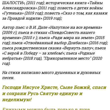
ШАЛОСТИ», (2011 год); историческая книга «Тайны
Александровска» (2011 год); повесть о детях войны
«Гутенька» (2019 год); повесть «Сказ о том, как казаки
за Правдой ходили» (2019 год);
Автор пьес: о В.И. Дале «Напутное на все времена»
(2009 г); пьеса в стихах «ПсевдоСовесть нашего
времени» (2010 г.); пьеса «Ради мира на земле» (2015
год); пьеса «Отвоёванный выбор Донбасса» (2016 год);
пьеса рождественская сказка «Вернуть папу»; пьеса
«С верой в Победу – за хлебом!»
;
пьеса «Родные
небратья» (2018 год), "Прикормленное место" (2020
год).
На стихи написано много душевных и духовных
песен.
Господи Иисусе Христе, Сыне Божий, спаси
и сохрани Русь Святую единую и
неделимую!
Едиными можно быть только в духе,