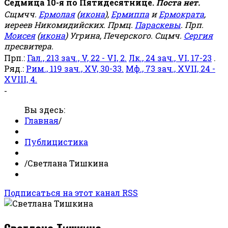
Седмица 10-я по Пятидесятнице.
Поста нет.
Сщмчч.
Ермолая
(
икона
),
Ермиппа
и
Ермократа
,
иереев Никомидийских. Прмц.
Параскевы
. Прп.
Моисея
(
икона
) Угрина, Печерского. Сщмч.
Сергия
пресвитера.
Прп.:
Гал., 213 зач., V, 22 - VI, 2.
Лк., 24 зач., VI, 17-23
.
Ряд.:
Рим., 119 зач., XV, 30-33.
Мф., 73 зач., XVII, 24 -
XVIII, 4.
-
Вы здесь:
Главная
/
Публицистика
/
Светлана Тишкина
Подписаться на этот канал RSS
Светлана Тишкина