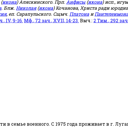
(
икона
) Аляскинского. Прп.
Анфисы
(
икона
) исп., игу
а
. Блж.
Николая
(
икона
) Кочанова, Христа ради юродив
сия
, еп. Сарапульского. Сщмч.
Платона
и
Пантелеимон
ч., IV, 9-16.
Мф., 72 зач., XVII, 14-23.
Вмч.:
2 Тим., 292 зач.,
сти в семье военного. С 1975 года проживает в г. Луга