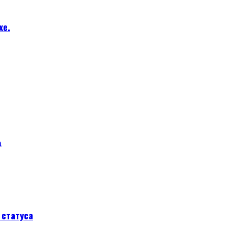
хе.
а
статуса