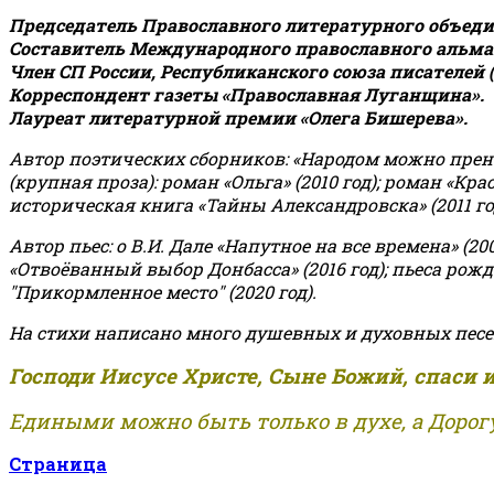
Председатель Православного литературного объедин
Составитель Международного православного альман
Член СП России, Республиканского союза писателей 
Корреспондент газеты «Православная Луганщина»
.
Лауреат литературной премии «Олега Бишерева».
Автор поэтических сборников: «Народом можно пренебре
(крупная проза): роман «Ольга» (2010 год); роман «Кр
историческая книга «Тайны Александровска» (2011 год);
Автор пьес: о В.И. Дале «Напутное на все времена» (200
«Отвоёванный выбор Донбасса» (2016 год); пьеса рожде
"Прикормленное место" (2020 год).
На стихи написано много душевных и духовных песе
Господи Иисусе Христе, Сыне Божий, спаси 
Едиными можно быть только в духе, а Дорогу
Страница