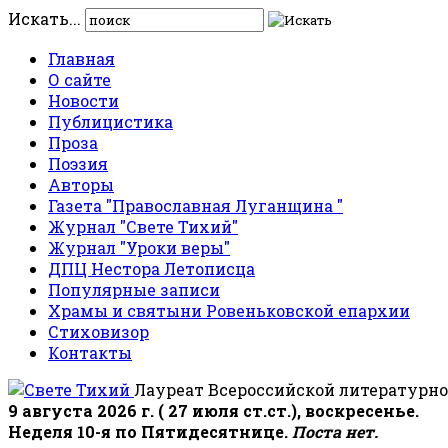
Искать...
Главная
О сайте
Новости
Публицистика
Проза
Поэзия
Авторы
Газета "Православная Луганщина "
Журнал "Свете Тихий"
Журнал "Уроки веры"
ДПЦ Нестора Летописца
Популярные записи
Храмы и святыни Ровеньковской епархии
Стиховизор
Контакты
Лауреат Всероссийской литературно
9 августа 2026 г. ( 27 июля ст.ст.), воскресенье.
Неделя 10-я по Пятидесятнице.
Поста нет.