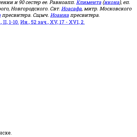
мении и 90 сестер ее. Равноапп.
Климента
(
икона
), еп.
ого, Новгородского. Свт.
Иоасафа
, митр. Московского
а
пресвитера. Сщмч.
Иоанна
пресвитера.
 II, 1-10.
Ин., 52 зач., XV, 17 - XVI, 2.
нске.