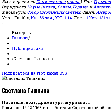
Вмч. и целителя
Пантелеимона
(
икона
). Прп.
Германа
Охридского,
Наума
(
икона
),
Саввы
,
Горазда
и
Ангеляр
и всея Руси.
Собор Смоленских святых
. Сщмч.
Амвро
Утр. - Ев. 10-е,
Ин., 66 зач., XXI, 1-14.
Лит. -
1 Кор., 131 за
-
Вы здесь:
Главная
/
Публицистика
/
Светлана Тишкина
Подписаться на этот канал RSS
Светлана Тишкина
Писатель, поэт, драматург, журналист.
Родилась 15.02.1963 г. в г. Энгельс Саратовской обла