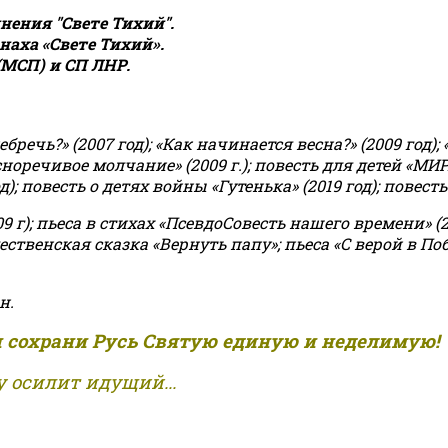
ения "Свете Тихий".
аха «Свете Тихий».
(МСП) и СП ЛНР.
чь?» (2007 год); «Как начинается весна?» (2009 год); 
асноречивое молчание» (2009 г.); повесть для детей «МИ
 повесть о детях войны «Гутенька» (2019 год); повесть 
9 г); пьеса в стихах «ПсевдоСовесть нашего времени» (201
ственская сказка «Вернуть папу»; пьеса «С верой в Поб
н.
и сохрани Русь Святую единую и неделимую!
 осилит идущий...