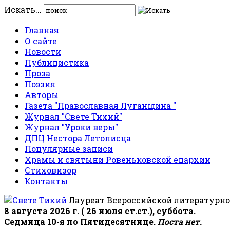
Искать...
Главная
О сайте
Новости
Публицистика
Проза
Поэзия
Авторы
Газета "Православная Луганщина "
Журнал "Свете Тихий"
Журнал "Уроки веры"
ДПЦ Нестора Летописца
Популярные записи
Храмы и святыни Ровеньковской епархии
Стиховизор
Контакты
Лауреат Всероссийской литературно
8 августа 2026 г. ( 26 июля ст.ст.), суббота.
Седмица 10-я по Пятидесятнице.
Поста нет.