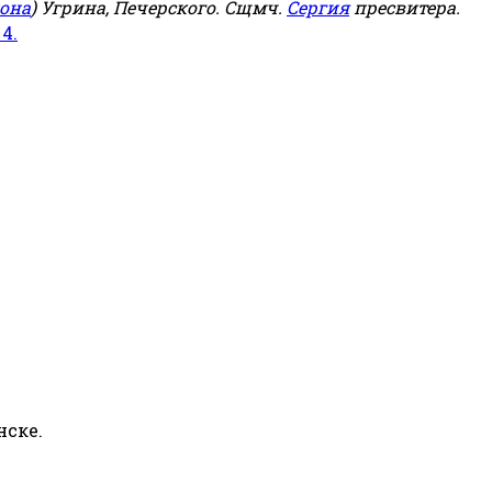
она
) Угрина, Печерского. Сщмч.
Сергия
пресвитера.
 4.
нске.