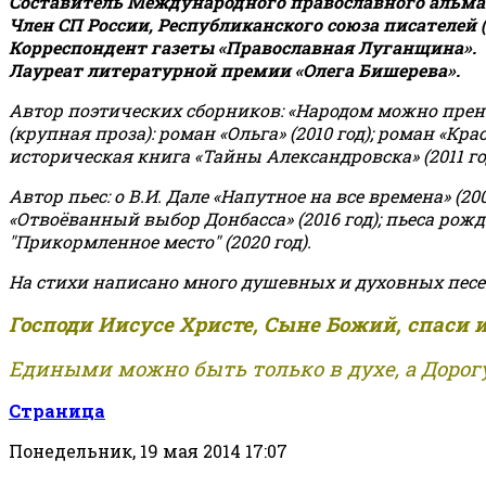
Составитель Международного православного альман
Член СП России, Республиканского союза писателей 
Корреспондент газеты «Православная Луганщина»
.
Лауреат литературной премии «Олега Бишерева».
Автор поэтических сборников: «Народом можно пренебре
(крупная проза): роман «Ольга» (2010 год); роман «Кр
историческая книга «Тайны Александровска» (2011 год);
Автор пьес: о В.И. Дале «Напутное на все времена» (200
«Отвоёванный выбор Донбасса» (2016 год); пьеса рожде
"Прикормленное место" (2020 год).
На стихи написано много душевных и духовных песе
Господи Иисусе Христе, Сыне Божий, спаси 
Едиными можно быть только в духе, а Дорогу
Страница
Понедельник, 19 мая 2014 17:07