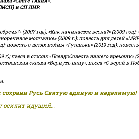
аха «Свете Тихий».
(МСП) и СП ЛНР.
чь?» (2007 год); «Как начинается весна?» (2009 год); 
асноречивое молчание» (2009 г.); повесть для детей «МИ
 повесть о детях войны «Гутенька» (2019 год); повесть 
9 г); пьеса в стихах «ПсевдоСовесть нашего времени» (201
ственская сказка «Вернуть папу»; пьеса «С верой в Поб
н.
и сохрани Русь Святую единую и неделимую!
 осилит идущий...