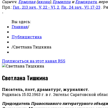
Сщмчч.
Ермолая
(
икона
),
Ермиппа
и
Ермократа
, иер
Прп.:
Гал., 213 зач., V, 22 - VI, 2.
Лк., 24 зач., VI, 17-23
. Р
-
Вы здесь:
Главная
/
Публицистика
/
Светлана Тишкина
Подписаться на этот канал RSS
Светлана Тишкина
Писатель, поэт, драматург, журналист.
Родилась 15.02.1963 г. в г. Энгельс Саратовской обла
Председатель Православного литературного объедин