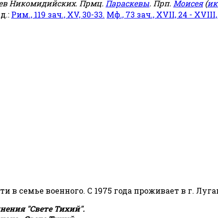
еев Никомидийских. Прмц.
Параскевы
. Прп.
Моисея
(
ик
яд.:
Рим., 119 зач., XV, 30-33.
Мф., 73 зач., XVII, 24 - XVIII,
сти в семье военного. С 1975 года проживает в г. Луга
ения "Свете Тихий".