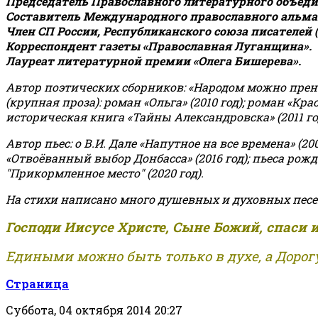
Председатель Православного литературного объедин
Составитель Международного православного альман
Член СП России, Республиканского союза писателей 
Корреспондент газеты «Православная Луганщина»
.
Лауреат литературной премии «Олега Бишерева».
Автор поэтических сборников: «Народом можно пренебре
(крупная проза): роман «Ольга» (2010 год); роман «Кр
историческая книга «Тайны Александровска» (2011 год);
Автор пьес: о В.И. Дале «Напутное на все времена» (200
«Отвоёванный выбор Донбасса» (2016 год); пьеса рожде
"Прикормленное место" (2020 год).
На стихи написано много душевных и духовных песе
Господи Иисусе Христе, Сыне Божий, спаси 
Едиными можно быть только в духе, а Дорогу
Страница
Суббота, 04 октября 2014 20:27