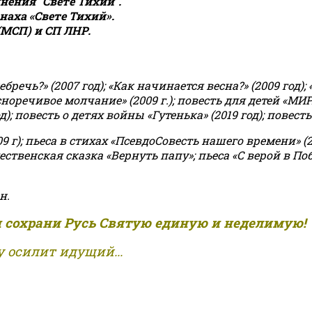
ения "Свете Тихий".
аха «Свете Тихий».
(МСП) и СП ЛНР.
чь?» (2007 год); «Как начинается весна?» (2009 год); 
асноречивое молчание» (2009 г.); повесть для детей «МИ
 повесть о детях войны «Гутенька» (2019 год); повесть 
9 г); пьеса в стихах «ПсевдоСовесть нашего времени» (201
ственская сказка «Вернуть папу»; пьеса «С верой в Поб
н.
и сохрани Русь Святую единую и неделимую!
 осилит идущий...