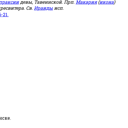
праксии
девы, Тавеннской. Прп.
Макария
(
икона
)
ресвитера. Св.
Ираиды
исп.
6-21.
нске.