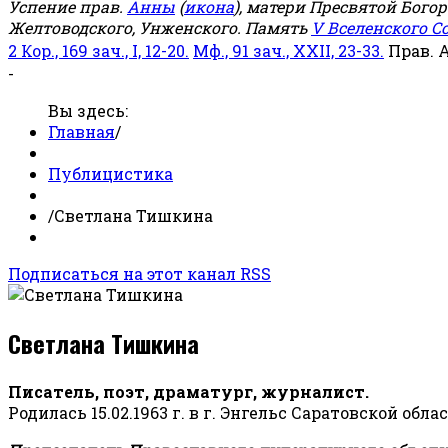
Успение прав.
Анны
(
икона
), матери Пресвятой Бого
Желтоводского, Унженского. Память
V Вселенского С
2 Кор., 169 зач., I, 12-20.
Мф., 91 зач., XXII, 23-33.
Прав. 
-
Вы здесь:
Главная
/
Публицистика
/
Светлана Тишкина
Подписаться на этот канал RSS
Светлана Тишкина
Писатель, поэт, драматург, журналист.
Родилась 15.02.1963 г. в г. Энгельс Саратовской обла