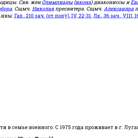
родицы. Свв. жен
Олимпиады
(
икона
) диакониссы и
Ев
обора
. Сщмч.
Николая
пресвитера. Сщмч.
Александра
п
Анны:
Гал., 210 зач. (от полу́), IV, 22-31.
Лк., 36 зач., VIII, 1
сти в семье военного. С 1975 года проживает в г. Луга