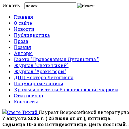
Искать...
Главная
О сайте
Новости
Публицистика
Проза
Поэзия
Авторы
Газета "Православная Луганщина "
Журнал "Свете Тихий"
Журнал "Уроки веры"
ДПЦ Нестора Летописца
Популярные записи
Храмы и святыни Ровеньковской епархии
Стиховизор
Контакты
Лауреат Всероссийской литературно
7 августа 2026 г. ( 25 июля ст.ст.), пятница.
Седмица 10-я по Пятидесятнице. День постный.