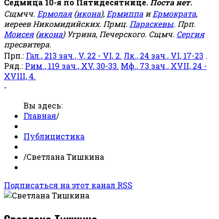
Седмица 10-я по Пятидесятнице.
Поста нет.
Сщмчч.
Ермолая
(
икона
),
Ермиппа
и
Ермократа
,
иереев Никомидийских. Прмц.
Параскевы
. Прп.
Моисея
(
икона
) Угрина, Печерского. Сщмч.
Сергия
пресвитера.
Прп.:
Гал., 213 зач., V, 22 - VI, 2.
Лк., 24 зач., VI, 17-23
.
Ряд.:
Рим., 119 зач., XV, 30-33.
Мф., 73 зач., XVII, 24 -
XVIII, 4.
-
Вы здесь:
Главная
/
Публицистика
/
Светлана Тишкина
Подписаться на этот канал RSS
Светлана Тишкина