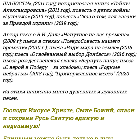
ШАЛОСТИ», (2011 год); историческая книга «Тайны
Александровска» (2011 год); повесть о детях войны
«Гутенька» (2019 год); повесть «Сказ о том, как казаки
за Правдой ходили» (2019 год);
Автор пьес: о В.И. Дале «Напутное на все времена»
(2009 г); пьеса в стихах «ПсевдоСовесть нашего
времени» (2010 г.); пьеса «Ради мира на земле» (2015
год); пьеса «Отвоёванный выбор Донбасса» (2016 год);
пьеса рождественская сказка «Вернуть папу»; пьеса
«С верой в Победу – за хлебом!»
;
пьеса «Родные
небратья» (2018 год), "Прикормленное место" (2020
год).
На стихи написано много душевных и духовных
песен.
Господи Иисусе Христе, Сыне Божий, спаси
и сохрани Русь Святую единую и
неделимую!
Едиными можно быть только в духе,