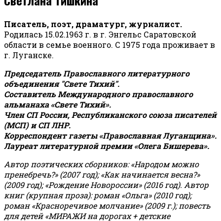
Писатель, поэт, драматург, журналист.
Родилась 15.02.1963 г. в г. Энгельс Саратовской
области в семье военного. С 1975 года проживает в
г. Луганске.
Председатель Православного литературного
объединения "Свете Тихий".
Составитель Международного православного
альманаха «Свете Тихий».
Член СП России, Республиканского союза писателей
(МСП) и СП ЛНР.
Корреспондент газеты «Православная Луганщина»
.
Лауреат литературной премии «Олега Бишерева».
Автор поэтических сборников: «Народом можно
пренебречь?» (2007 год); «Как начинается весна?»
(2009 год); «Рождение Новороссии» (2016 год).
Автор
книг (крупная проза): роман «Ольга» (2010 год);
роман «Красноречивое молчание» (2009 г.); повесть
для детей «МИРАЖИ на дорогах + детские