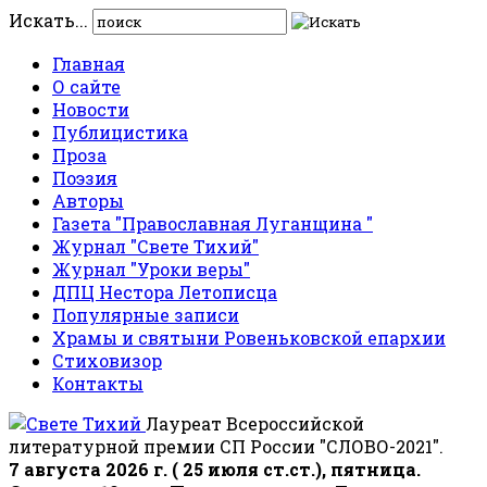
Искать...
Главная
О сайте
Новости
Публицистика
Проза
Поэзия
Авторы
Газета "Православная Луганщина "
Журнал "Свете Тихий"
Журнал "Уроки веры"
ДПЦ Нестора Летописца
Популярные записи
Храмы и святыни Ровеньковской епархии
Стиховизор
Контакты
Лауреат Всероссийской
литературной премии СП России "СЛОВО-2021".
7 августа 2026 г. ( 25 июля ст.ст.), пятница.