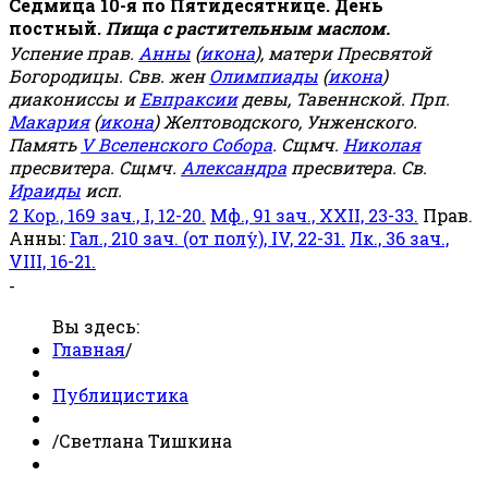
Седмица 10-я по Пятидесятнице. День
постный.
Пища с растительным маслом.
Успение прав.
Анны
(
икона
), матери Пресвятой
Богородицы. Свв. жен
Олимпиады
(
икона
)
диакониссы и
Евпраксии
девы, Тавеннской. Прп.
Макария
(
икона
) Желтоводского, Унженского.
Память
V Вселенского Собора
. Сщмч.
Николая
пресвитера. Сщмч.
Александра
пресвитера. Св.
Ираиды
исп.
2 Кор., 169 зач., I, 12-20.
Мф., 91 зач., XXII, 23-33.
Прав.
Анны:
Гал., 210 зач. (от полу́), IV, 22-31.
Лк., 36 зач.,
VIII, 16-21.
-
Вы здесь:
Главная
/
Публицистика
/
Светлана Тишкина