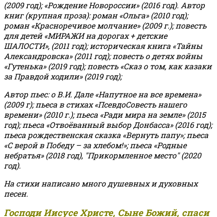
(2009 год); «Рождение Новороссии» (2016 год).
Автор
книг (крупная проза): роман «Ольга» (2010 год);
роман «Красноречивое молчание» (2009 г.); повесть
для детей «МИРАЖИ на дорогах + детские
ШАЛОСТИ», (2011 год); историческая книга «Тайны
Александровска» (2011 год); повесть о детях войны
«Гутенька» (2019 год); повесть «Сказ о том, как казаки
за Правдой ходили» (2019 год);
Автор пьес: о В.И. Дале «Напутное на все времена»
(2009 г); пьеса в стихах «ПсевдоСовесть нашего
времени» (2010 г.); пьеса «Ради мира на земле» (2015
год); пьеса «Отвоёванный выбор Донбасса» (2016 год);
пьеса рождественская сказка «Вернуть папу»; пьеса
«С верой в Победу – за хлебом!»
;
пьеса «Родные
небратья» (2018 год), "Прикормленное место" (2020
год).
На стихи написано много душевных и духовных
песен.
Господи Иисусе Христе, Сыне Божий, спаси