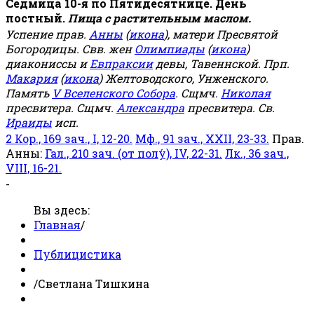
Седмица 10-я по Пятидесятнице. День
постный.
Пища с растительным маслом.
Успение прав.
Анны
(
икона
), матери Пресвятой
Богородицы. Свв. жен
Олимпиады
(
икона
)
диакониссы и
Евпраксии
девы, Тавеннской. Прп.
Макария
(
икона
) Желтоводского, Унженского.
Память
V Вселенского Собора
. Сщмч.
Николая
пресвитера. Сщмч.
Александра
пресвитера. Св.
Ираиды
исп.
2 Кор., 169 зач., I, 12-20.
Мф., 91 зач., XXII, 23-33.
Прав.
Анны:
Гал., 210 зач. (от полу́), IV, 22-31.
Лк., 36 зач.,
VIII, 16-21.
-
Вы здесь:
Главная
/
Публицистика
/
Светлана Тишкина