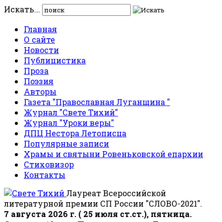
Искать...
Главная
О сайте
Новости
Публицистика
Проза
Поэзия
Авторы
Газета "Православная Луганщина "
Журнал "Свете Тихий"
Журнал "Уроки веры"
ДПЦ Нестора Летописца
Популярные записи
Храмы и святыни Ровеньковской епархии
Стиховизор
Контакты
Лауреат Всероссийской
литературной премии СП России "СЛОВО-2021".
7 августа 2026 г. ( 25 июля ст.ст.), пятница.