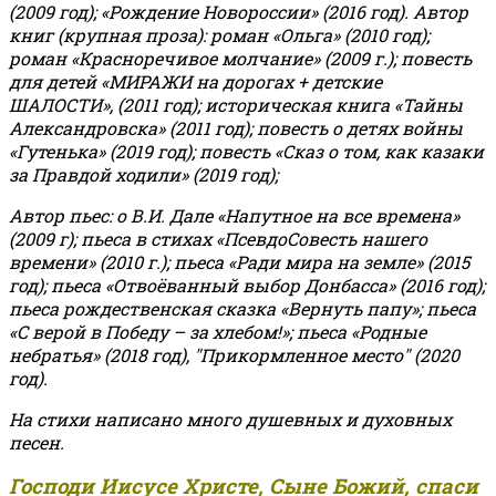
(2009 год); «Рождение Новороссии» (2016 год).
Автор
книг (крупная проза): роман «Ольга» (2010 год);
роман «Красноречивое молчание» (2009 г.); повесть
для детей «МИРАЖИ на дорогах + детские
ШАЛОСТИ», (2011 год); историческая книга «Тайны
Александровска» (2011 год); повесть о детях войны
«Гутенька» (2019 год); повесть «Сказ о том, как казаки
за Правдой ходили» (2019 год);
Автор пьес: о В.И. Дале «Напутное на все времена»
(2009 г); пьеса в стихах «ПсевдоСовесть нашего
времени» (2010 г.); пьеса «Ради мира на земле» (2015
год); пьеса «Отвоёванный выбор Донбасса» (2016 год);
пьеса рождественская сказка «Вернуть папу»; пьеса
«С верой в Победу – за хлебом!»
;
пьеса «Родные
небратья» (2018 год), "Прикормленное место" (2020
год).
На стихи написано много душевных и духовных
песен.
Господи Иисусе Христе, Сыне Божий, спаси