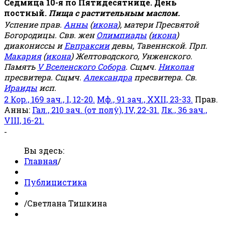
Седмица 10-я по Пятидесятнице. День
постный.
Пища с растительным маслом.
Успение прав.
Анны
(
икона
), матери Пресвятой
Богородицы. Свв. жен
Олимпиады
(
икона
)
диакониссы и
Евпраксии
девы, Тавеннской. Прп.
Макария
(
икона
) Желтоводского, Унженского.
Память
V Вселенского Собора
. Сщмч.
Николая
пресвитера. Сщмч.
Александра
пресвитера. Св.
Ираиды
исп.
2 Кор., 169 зач., I, 12-20.
Мф., 91 зач., XXII, 23-33.
Прав.
Анны:
Гал., 210 зач. (от полу́), IV, 22-31.
Лк., 36 зач.,
VIII, 16-21.
-
Вы здесь:
Главная
/
Публицистика
/
Светлана Тишкина