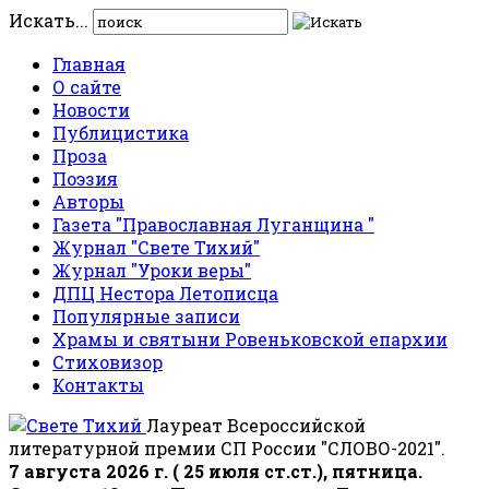
Искать...
Главная
О сайте
Новости
Публицистика
Проза
Поэзия
Авторы
Газета "Православная Луганщина "
Журнал "Свете Тихий"
Журнал "Уроки веры"
ДПЦ Нестора Летописца
Популярные записи
Храмы и святыни Ровеньковской епархии
Стиховизор
Контакты
Лауреат Всероссийской
литературной премии СП России "СЛОВО-2021".
7 августа 2026 г. ( 25 июля ст.ст.), пятница.