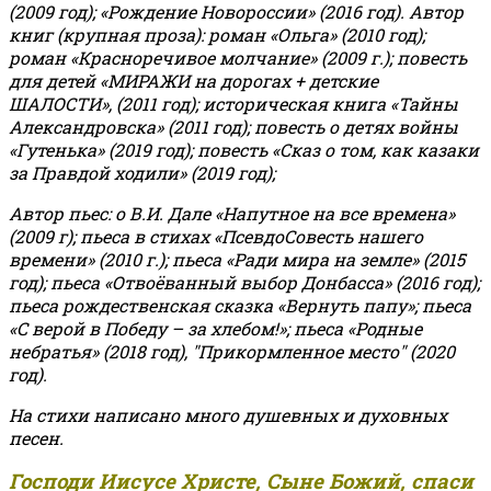
(2009 год); «Рождение Новороссии» (2016 год).
Автор
книг (крупная проза): роман «Ольга» (2010 год);
роман «Красноречивое молчание» (2009 г.); повесть
для детей «МИРАЖИ на дорогах + детские
ШАЛОСТИ», (2011 год); историческая книга «Тайны
Александровска» (2011 год); повесть о детях войны
«Гутенька» (2019 год); повесть «Сказ о том, как казаки
за Правдой ходили» (2019 год);
Автор пьес: о В.И. Дале «Напутное на все времена»
(2009 г); пьеса в стихах «ПсевдоСовесть нашего
времени» (2010 г.); пьеса «Ради мира на земле» (2015
год); пьеса «Отвоёванный выбор Донбасса» (2016 год);
пьеса рождественская сказка «Вернуть папу»; пьеса
«С верой в Победу – за хлебом!»
;
пьеса «Родные
небратья» (2018 год), "Прикормленное место" (2020
год).
На стихи написано много душевных и духовных
песен.
Господи Иисусе Христе, Сыне Божий, спаси