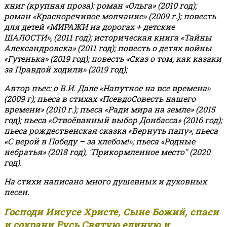
книг (крупная проза): роман «Ольга» (2010 год);
роман «Красноречивое молчание» (2009 г.); повесть
для детей «МИРАЖИ на дорогах + детские
ШАЛОСТИ», (2011 год); историческая книга «Тайны
Александровска» (2011 год); повесть о детях войны
«Гутенька» (2019 год); повесть «Сказ о том, как казаки
за Правдой ходили» (2019 год);
Автор пьес: о В.И. Дале «Напутное на все времена»
(2009 г); пьеса в стихах «ПсевдоСовесть нашего
времени» (2010 г.); пьеса «Ради мира на земле» (2015
год); пьеса «Отвоёванный выбор Донбасса» (2016 год);
пьеса рождественская сказка «Вернуть папу»; пьеса
«С верой в Победу – за хлебом!»
;
пьеса «Родные
небратья» (2018 год), "Прикормленное место" (2020
год).
На стихи написано много душевных и духовных
песен.
Господи Иисусе Христе, Сыне Божий, спаси
и сохрани Русь Святую единую и