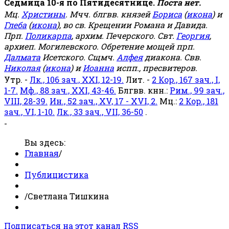
Седмица 10-я по Пятидесятнице.
Поста нет.
Мц.
Христины
. Мчч. блгвв. князей
Бориса
(
икона
) и
Глеба
(
икона
), во св. Крещении Романа и Давида.
Прп.
Поликарпа
, архим. Печерского. Свт.
Георгия
,
архиеп. Могилевского. Обретение мощей прп.
Далмата
Исетского. Сщмч.
Алфея
диакона. Свв.
Николая
(
икона
) и
Иоанна
испп., пресвитеров.
Утр. -
Лк., 106 зач., XXI, 12-19.
Лит. -
2 Кор., 167 зач., I,
1-7.
Мф., 88 зач., XXI, 43-46.
Блгвв. кнн.:
Рим., 99 зач.,
VIII, 28-39.
Ин., 52 зач., XV, 17 - XVI, 2.
Мц.:
2 Кор., 181
зач., VI, 1-10.
Лк., 33 зач., VII, 36-50
.
-
Вы здесь:
Главная
/
Публицистика
/
Светлана Тишкина
Подписаться на этот канал RSS