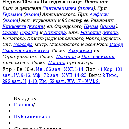
Неделя 10-я по Пятидесятнице.
Поста нет.
Вмч. и целителя
Пантелеимона
(
икона
). Прп.
Германа
(
икона
) Аляскинского. Прп.
Анфисы
(
икона
) исп., игумении и 90 сестер ее. Равноапп.
Климента
(
икона
), еп. Охридского,
Наума
(
икона
),
Саввы
,
Горазда
и
Ангеляра
. Блж.
Николая
(
икона
)
Кочанова, Христа ради юродивого, Новгородского.
Свт.
Иоасафа
, митр. Московского и всея Руси.
Собор
Смоленских святых
. Сщмч.
Амвросия
, еп.
Сарапульского. Сщмч.
Платона
и
Пантелеимона
пресвитера. Сщмч.
Иоанна
пресвитера.
Утр. - Ев. 10-е,
Ин., 66 зач., XXI, 1-14.
Лит. -
1 Кор., 131
зач., IV, 9-16.
Мф., 72 зач., XVII, 14-23.
Вмч.:
2 Тим.,
292 зач., II, 1-10.
Ин., 52 зач., XV, 17 - XVI, 2.
-
Вы здесь:
Главная
/
Публицистика
/
Светлана Тишкина