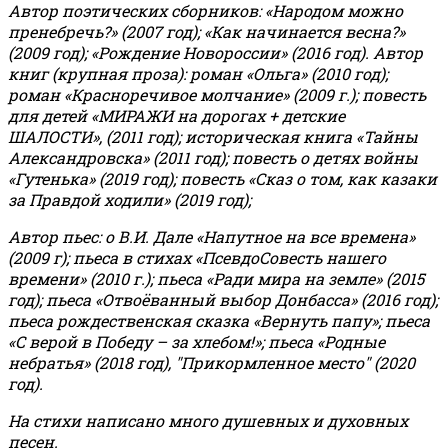
Автор поэтических сборников: «Народом можно
пренебречь?» (2007 год); «Как начинается весна?»
(2009 год); «Рождение Новороссии» (2016 год).
Автор
книг (крупная проза): роман «Ольга» (2010 год);
роман «Красноречивое молчание» (2009 г.); повесть
для детей «МИРАЖИ на дорогах + детские
ШАЛОСТИ», (2011 год); историческая книга «Тайны
Александровска» (2011 год); повесть о детях войны
«Гутенька» (2019 год); повесть «Сказ о том, как казаки
за Правдой ходили» (2019 год);
Автор пьес: о В.И. Дале «Напутное на все времена»
(2009 г); пьеса в стихах «ПсевдоСовесть нашего
времени» (2010 г.); пьеса «Ради мира на земле» (2015
год); пьеса «Отвоёванный выбор Донбасса» (2016 год);
пьеса рождественская сказка «Вернуть папу»; пьеса
«С верой в Победу – за хлебом!»
;
пьеса «Родные
небратья» (2018 год), "Прикормленное место" (2020
год).
На стихи написано много душевных и духовных
песен.