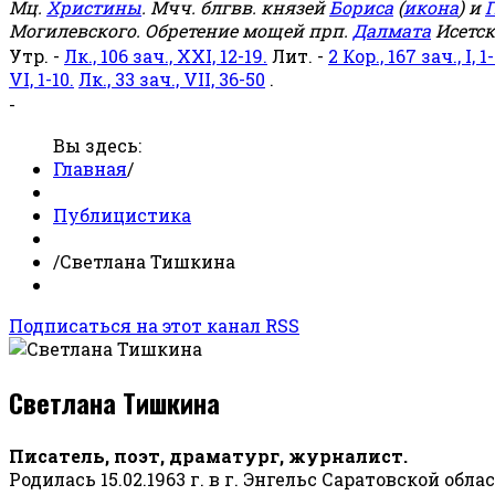
Мц.
Христины
. Мчч. блгвв. князей
Бориса
(
икона
) и
Г
Могилевского. Обретение мощей прп.
Далмата
Исетск
Утр. -
Лк., 106 зач., XXI, 12-19.
Лит. -
2 Кор., 167 зач., I, 1-
VI, 1-10.
Лк., 33 зач., VII, 36-50
.
-
Вы здесь:
Главная
/
Публицистика
/
Светлана Тишкина
Подписаться на этот канал RSS
Светлана Тишкина
Писатель, поэт, драматург, журналист.
Родилась 15.02.1963 г. в г. Энгельс Саратовской обла