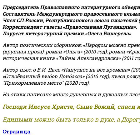
Председатель Православного литературного объедин
Составитель Международного православного альман
Член СП России, Республиканского союза писателей 
Корреспондент газеты «Православная Луганщина»
.
Лауреат литературной премии «Олега Бишерева».
Автор поэтических сборников: «Народом можно пренебре
(крупная проза): роман «Ольга» (2010 год); роман «Кр
историческая книга «Тайны Александровска» (2011 год);
Автор пьес: о В.И. Дале «Напутное на все времена» (200
«Отвоёванный выбор Донбасса» (2016 год); пьеса рожде
"Прикормленное место" (2020 год).
На стихи написано много душевных и духовных песе
Господи Иисусе Христе, Сыне Божий, спаси 
Едиными можно быть только в духе, а Дорогу
Страница