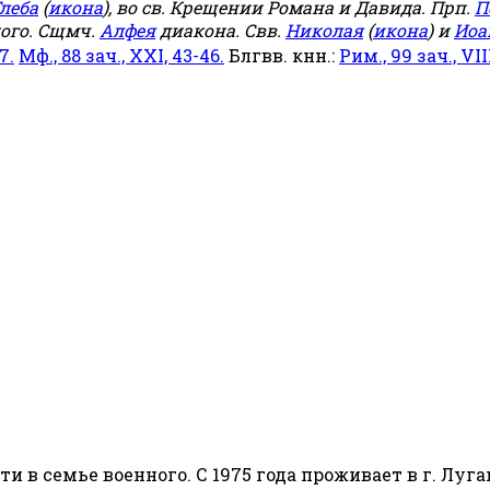
леба
(
икона
), во св. Крещении Романа и Давида. Прп.
П
ого. Сщмч.
Алфея
диакона. Свв.
Николая
(
икона
) и
Иоа
7.
Мф., 88 зач., XXI, 43-46.
Блгвв. кнн.:
Рим., 99 зач., VIII
сти в семье военного. С 1975 года проживает в г. Луга