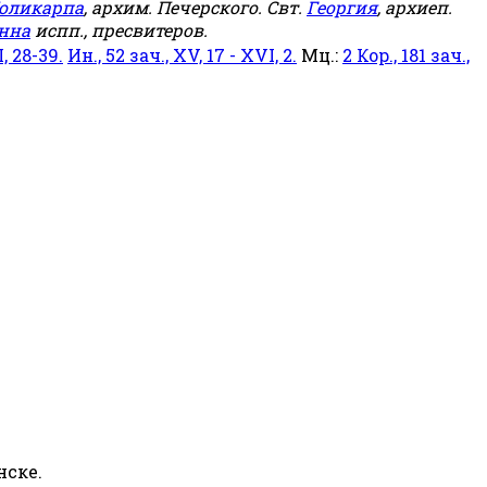
оликарпа
, архим. Печерского. Свт.
Георгия
, архиеп.
нна
испп., пресвитеров.
, 28-39.
Ин., 52 зач., XV, 17 - XVI, 2.
Мц.:
2 Кор., 181 зач.,
нске.