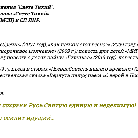
ения "Свете Тихий".
аха «Свете Тихий».
(МСП) и СП ЛНР.
чь?» (2007 год); «Как начинается весна?» (2009 год); 
асноречивое молчание» (2009 г.); повесть для детей «МИ
 повесть о детях войны «Гутенька» (2019 год); повесть 
9 г); пьеса в стихах «ПсевдоСовесть нашего времени» (201
ственская сказка «Вернуть папу»; пьеса «С верой в Поб
н.
и сохрани Русь Святую единую и неделимую!
 осилит идущий...