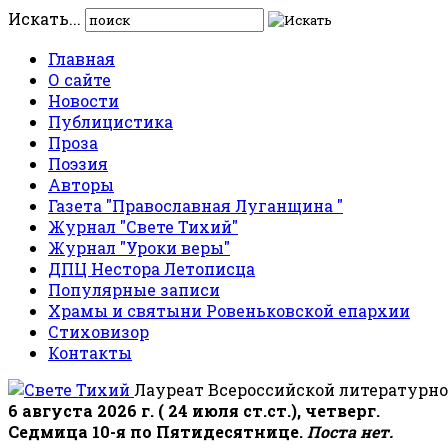
Искать...
Главная
О сайте
Новости
Публицистика
Проза
Поэзия
Авторы
Газета "Православная Луганщина "
Журнал "Свете Тихий"
Журнал "Уроки веры"
ДПЦ Нестора Летописца
Популярные записи
Храмы и святыни Ровеньковской епархии
Стиховизор
Контакты
Лауреат Всероссийской литературно
6 августа 2026 г. ( 24 июля ст.ст.), четверг.
Седмица 10-я по Пятидесятнице.
Поста нет.