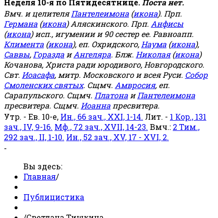
Неделя 10-я по Пятидесятнице.
Поста нет.
Вмч. и целителя
Пантелеимона
(
икона
). Прп.
Германа
(
икона
) Аляскинского. Прп.
Анфисы
(
икона
) исп., игумении и 90 сестер ее. Равноапп.
Климента
(
икона
), еп. Охридского,
Наума
(
икона
),
Саввы
,
Горазда
и
Ангеляра
. Блж.
Николая
(
икона
)
Кочанова, Христа ради юродивого, Новгородского.
Свт.
Иоасафа
, митр. Московского и всея Руси.
Собор
Смоленских святых
. Сщмч.
Амвросия
, еп.
Сарапульского. Сщмч.
Платона
и
Пантелеимона
пресвитера. Сщмч.
Иоанна
пресвитера.
Утр. - Ев. 10-е,
Ин., 66 зач., XXI, 1-14.
Лит. -
1 Кор., 131
зач., IV, 9-16.
Мф., 72 зач., XVII, 14-23.
Вмч.:
2 Тим.,
292 зач., II, 1-10.
Ин., 52 зач., XV, 17 - XVI, 2.
-
Вы здесь:
Главная
/
Публицистика
/
Светлана Тишкина