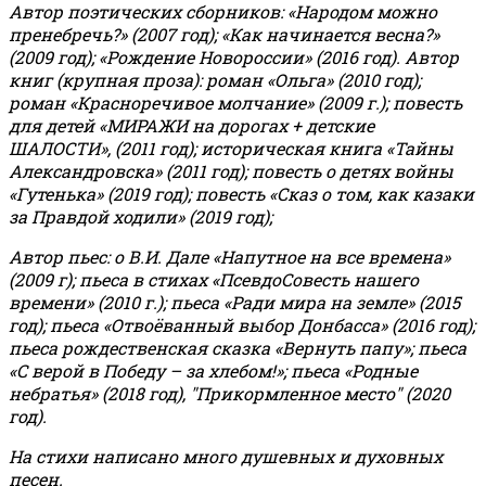
Автор поэтических сборников: «Народом можно
пренебречь?» (2007 год); «Как начинается весна?»
(2009 год); «Рождение Новороссии» (2016 год).
Автор
книг (крупная проза): роман «Ольга» (2010 год);
роман «Красноречивое молчание» (2009 г.); повесть
для детей «МИРАЖИ на дорогах + детские
ШАЛОСТИ», (2011 год); историческая книга «Тайны
Александровска» (2011 год); повесть о детях войны
«Гутенька» (2019 год); повесть «Сказ о том, как казаки
за Правдой ходили» (2019 год);
Автор пьес: о В.И. Дале «Напутное на все времена»
(2009 г); пьеса в стихах «ПсевдоСовесть нашего
времени» (2010 г.); пьеса «Ради мира на земле» (2015
год); пьеса «Отвоёванный выбор Донбасса» (2016 год);
пьеса рождественская сказка «Вернуть папу»; пьеса
«С верой в Победу – за хлебом!»
;
пьеса «Родные
небратья» (2018 год), "Прикормленное место" (2020
год).
На стихи написано много душевных и духовных
песен.