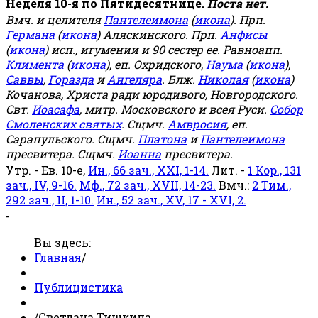
Неделя 10-я по Пятидесятнице.
Поста нет.
Вмч. и целителя
Пантелеимона
(
икона
). Прп.
Германа
(
икона
) Аляскинского. Прп.
Анфисы
(
икона
) исп., игумении и 90 сестер ее. Равноапп.
Климента
(
икона
), еп. Охридского,
Наума
(
икона
),
Саввы
,
Горазда
и
Ангеляра
. Блж.
Николая
(
икона
)
Кочанова, Христа ради юродивого, Новгородского.
Свт.
Иоасафа
, митр. Московского и всея Руси.
Собор
Смоленских святых
. Сщмч.
Амвросия
, еп.
Сарапульского. Сщмч.
Платона
и
Пантелеимона
пресвитера. Сщмч.
Иоанна
пресвитера.
Утр. - Ев. 10-е,
Ин., 66 зач., XXI, 1-14.
Лит. -
1 Кор., 131
зач., IV, 9-16.
Мф., 72 зач., XVII, 14-23.
Вмч.:
2 Тим.,
292 зач., II, 1-10.
Ин., 52 зач., XV, 17 - XVI, 2.
-
Вы здесь:
Главная
/
Публицистика
/
Светлана Тишкина