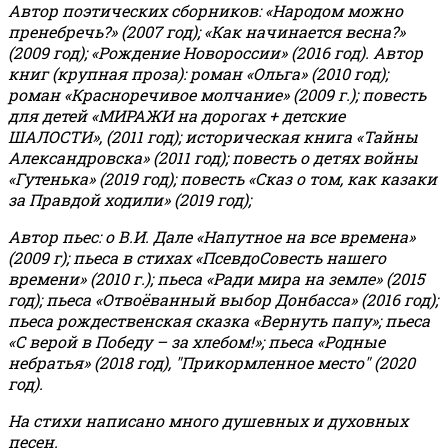
Автор поэтических сборников: «Народом можно
пренебречь?» (2007 год); «Как начинается весна?»
(2009 год); «Рождение Новороссии» (2016 год).
Автор
книг (крупная проза): роман «Ольга» (2010 год);
роман «Красноречивое молчание» (2009 г.); повесть
для детей «МИРАЖИ на дорогах + детские
ШАЛОСТИ», (2011 год); историческая книга «Тайны
Александровска» (2011 год); повесть о детях войны
«Гутенька» (2019 год); повесть «Сказ о том, как казаки
за Правдой ходили» (2019 год);
Автор пьес: о В.И. Дале «Напутное на все времена»
(2009 г); пьеса в стихах «ПсевдоСовесть нашего
времени» (2010 г.); пьеса «Ради мира на земле» (2015
год); пьеса «Отвоёванный выбор Донбасса» (2016 год);
пьеса рождественская сказка «Вернуть папу»; пьеса
«С верой в Победу – за хлебом!»
;
пьеса «Родные
небратья» (2018 год), "Прикормленное место" (2020
год).
На стихи написано много душевных и духовных
песен.