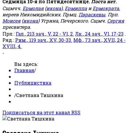
Седмица 10-я по Пятидесятнице.
Поста нет.
Сщмчч.
Ермолая
(
икона
),
Ермиппа
и
Ермократа
,
иереев Никомидийских. Прмц.
Параскевы
. Прп.
Моисея
(
икона
) Угрина, Печерского. Сщмч.
Сергия
пресвитера.
Прп.:
Гал., 213 зач., V, 22 - VI, 2.
Лк., 24 зач., VI, 17-23
.
Ряд.:
Рим., 119 зач., XV, 30-33.
Мф., 73 зач., XVII, 24 -
XVIII, 4.
-
Вы здесь:
Главная
/
Публицистика
/
Светлана Тишкина
Подписаться на этот канал RSS
Светлана Тишкина