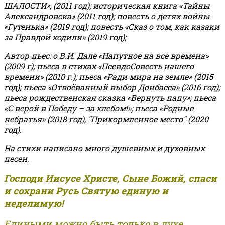
ШАЛОСТИ», (2011 год); историческая книга «Тайны
Александровска» (2011 год); повесть о детях войны
«Гутенька» (2019 год); повесть «Сказ о том, как казаки
за Правдой ходили» (2019 год);
Автор пьес: о В.И. Дале «Напутное на все времена»
(2009 г); пьеса в стихах «ПсевдоСовесть нашего
времени» (2010 г.); пьеса «Ради мира на земле» (2015
год); пьеса «Отвоёванный выбор Донбасса» (2016 год);
пьеса рождественская сказка «Вернуть папу»; пьеса
«С верой в Победу – за хлебом!»
;
пьеса «Родные
небратья» (2018 год), "Прикормленное место" (2020
год).
На стихи написано много душевных и духовных
песен.
Господи Иисусе Христе, Сыне Божий, спаси
и сохрани Русь Святую единую и
неделимую!
Едиными можно быть только в духе,