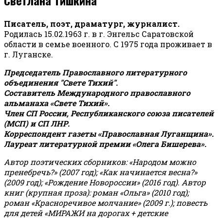
Писатель, поэт, драматург, журналист.
Родилась 15.02.1963 г. в г. Энгельс Саратовской
области в семье военного. С 1975 года проживает в
г. Луганске.
Председатель Православного литературного
объединения "Свете Тихий".
Составитель Международного православного
альманаха «Свете Тихий».
Член СП России, Республиканского союза писателей
(МСП) и СП ЛНР.
Корреспондент газеты «Православная Луганщина»
.
Лауреат литературной премии «Олега Бишерева».
Автор поэтических сборников: «Народом можно
пренебречь?» (2007 год); «Как начинается весна?»
(2009 год); «Рождение Новороссии» (2016 год).
Автор
книг (крупная проза): роман «Ольга» (2010 год);
роман «Красноречивое молчание» (2009 г.); повесть
для детей «МИРАЖИ на дорогах + детские