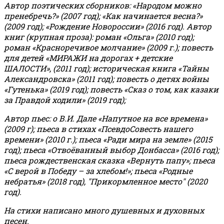
Автор поэтических сборников: «Народом можно
пренебречь?» (2007 год); «Как начинается весна?»
(2009 год); «Рождение Новороссии» (2016 год).
Автор
книг (крупная проза): роман «Ольга» (2010 год);
роман «Красноречивое молчание» (2009 г.); повесть
для детей «МИРАЖИ на дорогах + детские
ШАЛОСТИ», (2011 год); историческая книга «Тайны
Александровска» (2011 год); повесть о детях войны
«Гутенька» (2019 год); повесть «Сказ о том, как казаки
за Правдой ходили» (2019 год);
Автор пьес: о В.И. Дале «Напутное на все времена»
(2009 г); пьеса в стихах «ПсевдоСовесть нашего
времени» (2010 г.); пьеса «Ради мира на земле» (2015
год); пьеса «Отвоёванный выбор Донбасса» (2016 год);
пьеса рождественская сказка «Вернуть папу»; пьеса
«С верой в Победу – за хлебом!»
;
пьеса «Родные
небратья» (2018 год), "Прикормленное место" (2020
год).
На стихи написано много душевных и духовных
песен.