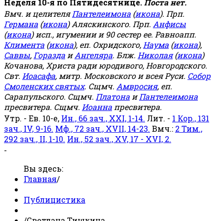
Неделя 10-я по Пятидесятнице.
Поста нет.
Вмч. и целителя
Пантелеимона
(
икона
). Прп.
Германа
(
икона
) Аляскинского. Прп.
Анфисы
(
икона
) исп., игумении и 90 сестер ее. Равноапп.
Климента
(
икона
), еп. Охридского,
Наума
(
икона
),
Саввы
,
Горазда
и
Ангеляра
. Блж.
Николая
(
икона
)
Кочанова, Христа ради юродивого, Новгородского.
Свт.
Иоасафа
, митр. Московского и всея Руси.
Собор
Смоленских святых
. Сщмч.
Амвросия
, еп.
Сарапульского. Сщмч.
Платона
и
Пантелеимона
пресвитера. Сщмч.
Иоанна
пресвитера.
Утр. - Ев. 10-е,
Ин., 66 зач., XXI, 1-14.
Лит. -
1 Кор., 131
зач., IV, 9-16.
Мф., 72 зач., XVII, 14-23.
Вмч.:
2 Тим.,
292 зач., II, 1-10.
Ин., 52 зач., XV, 17 - XVI, 2.
-
Вы здесь:
Главная
/
Публицистика
/
Светлана Тишкина