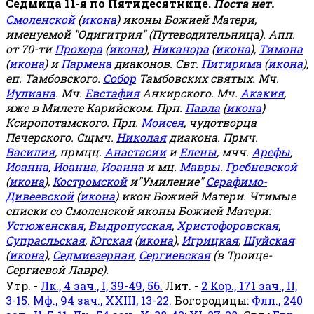
Седмица 11-я по Пятидесятнице.
Поста нет.
Смоленской
(
икона
) иконы Божией Матери,
именуемой "Одигитрия" (Путеводительница). Апп.
от 70-ти
Прохора
(
икона
),
Никанора
(
икона
),
Тимона
(
икона
) и
Пармена
диаконов. Свт.
Питирима
(
икона
),
еп. Тамбовского.
Собор
Тамбовских святых. Мч.
Иулиана
. Мч.
Евстафия
Анкирского. Мч.
Акакия
,
иже в Милете Карийском. Прп.
Павла
(
икона
)
Ксиропотамского. Прп.
Моисея
, чудотворца
Печерского. Сщмч.
Николая
диакона. Прмч.
Василия
, прмцц.
Анастасии
и
Елены
, мчч.
Арефы
,
Иоанна
,
Иоанна
,
Иоанна
и мц.
Мавры
.
Гребневской
(
икона
),
Костромской
и"Умиление"
Серафимо-
Дивеевской
(
икона
) икон Божией Матери. Чтимые
списки со Смоленской иконы Божией Матери:
Устюженская
,
Выдропусская
,
Христофоровская
,
Супрасльская
,
Югская
(
икона
),
Игрицкая
,
Шуйская
(
икона
),
Седмиезерная
,
Сергиевская
(в Троице-
Сергиевой Лавре).
Утр. -
Лк., 4 зач., I, 39-49, 56.
Лит. -
2 Кор., 171 зач., II,
3-15.
Мф., 94 зач., XXIII, 13-22.
Богородицы:
Флп., 240