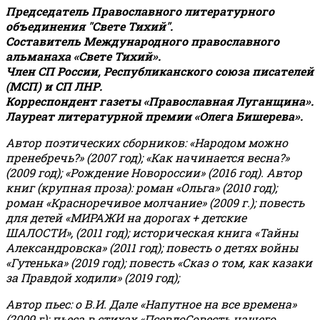
Председатель Православного литературного
объединения "Свете Тихий".
Составитель Международного православного
альманаха «Свете Тихий».
Член СП России, Республиканского союза писателей
(МСП) и СП ЛНР.
Корреспондент газеты «Православная Луганщина»
.
Лауреат литературной премии «Олега Бишерева».
Автор поэтических сборников: «Народом можно
пренебречь?» (2007 год); «Как начинается весна?»
(2009 год); «Рождение Новороссии» (2016 год).
Автор
книг (крупная проза): роман «Ольга» (2010 год);
роман «Красноречивое молчание» (2009 г.); повесть
для детей «МИРАЖИ на дорогах + детские
ШАЛОСТИ», (2011 год); историческая книга «Тайны
Александровска» (2011 год); повесть о детях войны
«Гутенька» (2019 год); повесть «Сказ о том, как казаки
за Правдой ходили» (2019 год);
Автор пьес: о В.И. Дале «Напутное на все времена»
(2009 г); пьеса в стихах «ПсевдоСовесть нашего