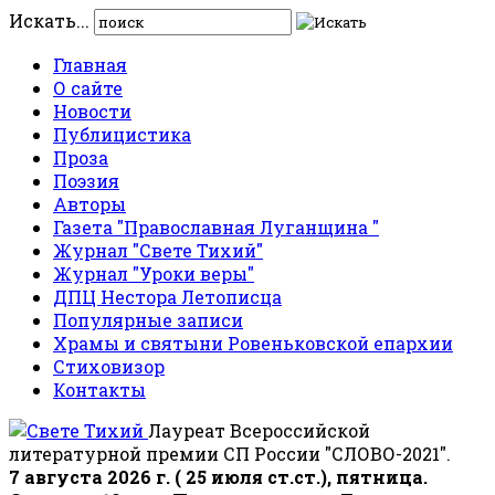
Искать...
Главная
О сайте
Новости
Публицистика
Проза
Поэзия
Авторы
Газета "Православная Луганщина "
Журнал "Свете Тихий"
Журнал "Уроки веры"
ДПЦ Нестора Летописца
Популярные записи
Храмы и святыни Ровеньковской епархии
Стиховизор
Контакты
Лауреат Всероссийской
литературной премии СП России "СЛОВО-2021".
7 августа 2026 г. ( 25 июля ст.ст.), пятница.