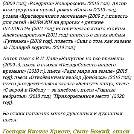
(2009 год); «Рождение Новороссии» (2016 год).
Автор
книг (крупная проза): роман «Ольга» (2010 год);
роман «Красноречивое молчание» (2009 г.); повесть
для детей «МИРАЖИ на дорогах + детские
ШАЛОСТИ», (2011 год); историческая книга «Тайны
Александровска» (2011 год); повесть о детях войны
«Гутенька» (2019 год); повесть «Сказ о том, как казаки
за Правдой ходили» (2019 год);
Автор пьес: о В.И. Дале «Напутное на все времена»
(2009 г); пьеса в стихах «ПсевдоСовесть нашего
времени» (2010 г.); пьеса «Ради мира на земле» (2015
год); пьеса «Отвоёванный выбор Донбасса» (2016 год);
пьеса рождественская сказка «Вернуть папу»; пьеса
«С верой в Победу – за хлебом!»
;
пьеса «Родные
небратья» (2018 год), "Прикормленное место" (2020
год).
На стихи написано много душевных и духовных
песен.
Господи Иисусе Христе, Сыне Божий, спаси