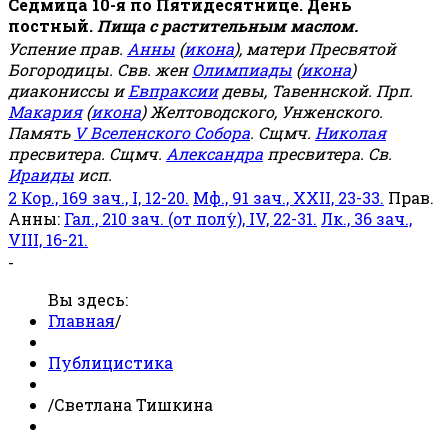
Седмица 10-я по Пятидесятнице. День
постный.
Пища с растительным маслом.
Успение прав.
Анны
(
икона
), матери Пресвятой
Богородицы. Свв. жен
Олимпиады
(
икона
)
диакониссы и
Евпраксии
девы, Тавеннской. Прп.
Макария
(
икона
) Желтоводского, Унженского.
Память
V Вселенского Собора
. Сщмч.
Николая
пресвитера. Сщмч.
Александра
пресвитера. Св.
Ираиды
исп.
2 Кор., 169 зач., I, 12-20.
Мф., 91 зач., XXII, 23-33.
Прав.
Анны:
Гал., 210 зач. (от полу́), IV, 22-31.
Лк., 36 зач.,
VIII, 16-21.
-
Вы здесь:
Главная
/
Публицистика
/
Светлана Тишкина