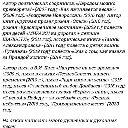
Автор поэтических сборников: «Народом можно
пренебречь?» (2007 год); «Как начинается весна?»
(2009 год); «Рождение Новороссии» (2016 год).
Автор
книг (крупная проза): роман «Ольга» (2010 год);
роман «Красноречивое молчание» (2009 г.); повесть
для детей «МИРАЖИ на дорогах + детские
ШАЛОСТИ», (2011 год); историческая книга «Тайны
Александровска» (2011 год); повесть о детях войны
«Гутенька» (2019 год); повесть «Сказ о том, как казаки
за Правдой ходили» (2019 год);
Автор пьес: о В.И. Дале «Напутное на все времена»
(2009 г); пьеса в стихах «ПсевдоСовесть нашего
времени» (2010 г.); пьеса «Ради мира на земле» (2015
год); пьеса «Отвоёванный выбор Донбасса» (2016 год);
пьеса рождественская сказка «Вернуть папу»; пьеса
«С верой в Победу – за хлебом!»
;
пьеса «Родные
небратья» (2018 год), "Прикормленное место" (2020
год).
На стихи написано много душевных и духовных
песен.