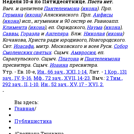
Неделя 10-я по Пятидесятнице.
Поста нет.
Вмч. и целителя
Пантелеимона
(
икона
). Прп.
Германа
(
икона
) Аляскинского. Прп.
Анфисы
(
икона
) исп., игумении и 90 сестер ее. Равноапп.
Климента
(
икона
), еп. Охридского,
Наума
(
икона
),
Саввы
,
Горазда
и
Ангеляра
. Блж.
Николая
(
икона
)
Кочанова, Христа ради юродивого, Новгородского.
Свт.
Иоасафа
, митр. Московского и всея Руси.
Собор
Смоленских святых
. Сщмч.
Амвросия
, еп.
Сарапульского. Сщмч.
Платона
и
Пантелеимона
пресвитера. Сщмч.
Иоанна
пресвитера.
Утр. - Ев. 10-е,
Ин., 66 зач., XXI, 1-14.
Лит. -
1 Кор., 131
зач., IV, 9-16.
Мф., 72 зач., XVII, 14-23.
Вмч.:
2 Тим.,
292 зач., II, 1-10.
Ин., 52 зач., XV, 17 - XVI, 2.
-
Вы здесь:
Главная
/
Публицистика
/
Светлана Тишкина