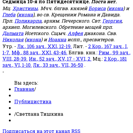
Седмица 10-я по Пятидесятнице.
Поста нет.
Мц.
Христины
. Мчч. блгвв. князей
Бориса
(
икона
) и
Глеба
(
икона
), во св. Крещении Романа и Давида.
Прп.
Поликарпа
, архим. Печерского. Свт.
Георгия
,
архиеп. Могилевского. Обретение мощей прп.
Далмата
Исетского. Сщмч.
Алфея
диакона. Свв.
Николая
(
икона
) и
Иоанна
испп., пресвитеров.
Утр. -
Лк., 106 зач., XXI, 12-19.
Лит. -
2 Кор., 167 зач., I,
1-7.
Мф., 88 зач., XXI, 43-46.
Блгвв. кнн.:
Рим., 99 зач.,
VIII, 28-39.
Ин., 52 зач., XV, 17 - XVI, 2.
Мц.:
2 Кор., 181
зач., VI, 1-10.
Лк., 33 зач., VII, 36-50
.
-
Вы здесь:
Главная
/
Публицистика
/
Светлана Тишкина
Подписаться на этот канал RSS