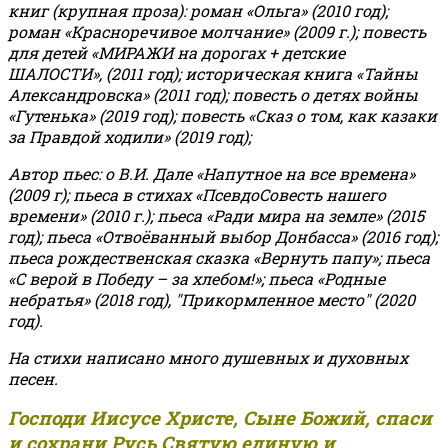
книг (крупная проза): роман «Ольга» (2010 год);
роман «Красноречивое молчание» (2009 г.); повесть
для детей «МИРАЖИ на дорогах + детские
ШАЛОСТИ», (2011 год); историческая книга «Тайны
Александровска» (2011 год); повесть о детях войны
«Гутенька» (2019 год); повесть «Сказ о том, как казаки
за Правдой ходили» (2019 год);
Автор пьес: о В.И. Дале «Напутное на все времена»
(2009 г); пьеса в стихах «ПсевдоСовесть нашего
времени» (2010 г.); пьеса «Ради мира на земле» (2015
год); пьеса «Отвоёванный выбор Донбасса» (2016 год);
пьеса рождественская сказка «Вернуть папу»; пьеса
«С верой в Победу – за хлебом!»
;
пьеса «Родные
небратья» (2018 год), "Прикормленное место" (2020
год).
На стихи написано много душевных и духовных
песен.
Господи Иисусе Христе, Сыне Божий, спаси
и сохрани Русь Святую единую и