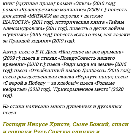
книг (крупная проза): роман «Ольга» (2010 год);
роман «Красноречивое молчание» (2009 г.); повесть
для детей «МИРАЖИ на дорогах + детские
ШАЛОСТИ», (2011 год); историческая книга «Тайны
Александровска» (2011 год); повесть о детях войны
«Гутенька» (2019 год); повесть «Сказ о том, как казаки
за Правдой ходили» (2019 год);
Автор пьес: о В.И. Дале «Напутное на все времена»
(2009 г); пьеса в стихах «ПсевдоСовесть нашего
времени» (2010 г.); пьеса «Ради мира на земле» (2015
год); пьеса «Отвоёванный выбор Донбасса» (2016 год);
пьеса рождественская сказка «Вернуть папу»; пьеса
«С верой в Победу – за хлебом!»
;
пьеса «Родные
небратья» (2018 год), "Прикормленное место" (2020
год).
На стихи написано много душевных и духовных
песен.
Господи Иисусе Христе, Сыне Божий, спаси
и сохрани Русь Святую единую и