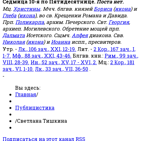
Седмица 10-я по Пятидесятнице.
Поста нет.
Мц.
Христины
. Мчч. блгвв. князей
Бориса
(
икона
) и
Глеба
(
икона
), во св. Крещении Романа и Давида.
Прп.
Поликарпа
, архим. Печерского. Свт.
Георгия
,
архиеп. Могилевского. Обретение мощей прп.
Далмата
Исетского. Сщмч.
Алфея
диакона. Свв.
Николая
(
икона
) и
Иоанна
испп., пресвитеров.
Утр. -
Лк., 106 зач., XXI, 12-19.
Лит. -
2 Кор., 167 зач., I,
1-7.
Мф., 88 зач., XXI, 43-46.
Блгвв. кнн.:
Рим., 99 зач.,
VIII, 28-39.
Ин., 52 зач., XV, 17 - XVI, 2.
Мц.:
2 Кор., 181
зач., VI, 1-10.
Лк., 33 зач., VII, 36-50
.
-
Вы здесь:
Главная
/
Публицистика
/
Светлана Тишкина
Подписаться на этот канал RSS