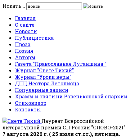
Искать...
Главная
О сайте
Новости
Публицистика
Проза
Поэзия
Авторы
Газета "Православная Луганщина "
Журнал "Свете Тихий"
Журнал "Уроки веры"
ДПЦ Нестора Летописца
Популярные записи
Храмы и святыни Ровеньковской епархии
Стиховизор
Контакты
Лауреат Всероссийской
литературной премии СП России "СЛОВО-2021".
7 августа 2026 г. ( 25 июля ст.ст.), пятница.