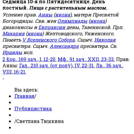
Седмица 10-я по Пятидесятнице. День
постный.
Пища с растительным маслом.
Успение прав.
Анны
(
икона
), матери Пресвятой
Богородицы. Свв. жен
Олимпиады
(
икона
)
диакониссы и
Евпраксии
девы, Тавеннской. Прп.
Макария
(
икона
) Желтоводского, Унженского.
Память
V Вселенского Собора
. Сщмч.
Николая
пресвитера. Сщмч.
Александра
пресвитера. Св.
Ираиды
исп.
2 Кор., 169 зач., I, 12-20.
Мф., 91 зач., XXII, 23-33.
Прав.
Анны:
Гал., 210 зач. (от полу́), IV, 22-31.
Лк., 36 зач.,
VIII, 16-21.
-
Вы здесь:
Главная
/
Публицистика
/
Светлана Тишкина