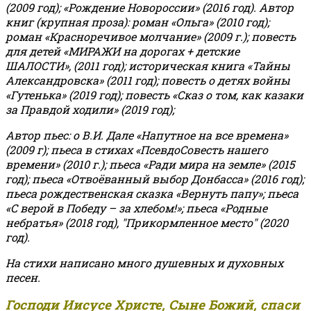
(2009 год); «Рождение Новороссии» (2016 год).
Автор
книг (крупная проза): роман «Ольга» (2010 год);
роман «Красноречивое молчание» (2009 г.); повесть
для детей «МИРАЖИ на дорогах + детские
ШАЛОСТИ», (2011 год); историческая книга «Тайны
Александровска» (2011 год); повесть о детях войны
«Гутенька» (2019 год); повесть «Сказ о том, как казаки
за Правдой ходили» (2019 год);
Автор пьес: о В.И. Дале «Напутное на все времена»
(2009 г); пьеса в стихах «ПсевдоСовесть нашего
времени» (2010 г.); пьеса «Ради мира на земле» (2015
год); пьеса «Отвоёванный выбор Донбасса» (2016 год);
пьеса рождественская сказка «Вернуть папу»; пьеса
«С верой в Победу – за хлебом!»
;
пьеса «Родные
небратья» (2018 год), "Прикормленное место" (2020
год).
На стихи написано много душевных и духовных
песен.
Господи Иисусе Христе, Сыне Божий, спаси