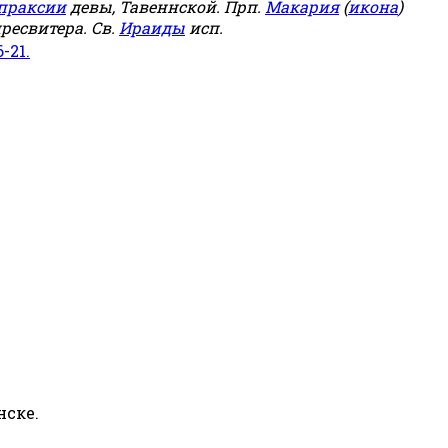
праксии
девы, Тавеннской. Прп.
Макария
(
икона
)
ресвитера. Св.
Ираиды
исп.
6-21.
нске.