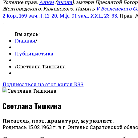
Успение прав.
Анны
(
икона
), матери Пресвятой Бого
Желтоводского, Унженского. Память
V Вселенского С
2 Кор., 169 зач., I, 12-20.
Мф., 91 зач., XXII, 23-33.
Прав. 
-
Вы здесь:
Главная
/
Публицистика
/
Светлана Тишкина
Подписаться на этот канал RSS
Светлана Тишкина
Писатель, поэт, драматург, журналист.
Родилась 15.02.1963 г. в г. Энгельс Саратовской обла