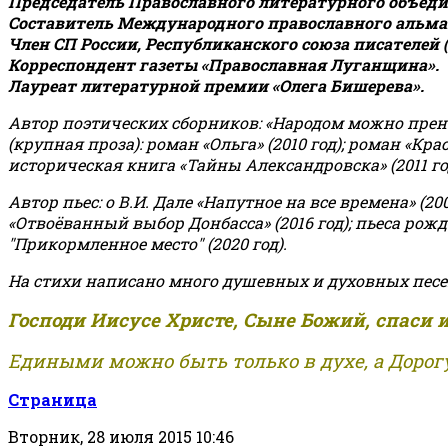
Председатель Православного литературного объедин
Составитель Международного православного альман
Член СП России, Республиканского союза писателей 
Корреспондент газеты «Православная Луганщина»
.
Лауреат литературной премии «Олега Бишерева».
Автор поэтических сборников: «Народом можно пренебре
(крупная проза): роман «Ольга» (2010 год); роман «Кр
историческая книга «Тайны Александровска» (2011 год);
Автор пьес: о В.И. Дале «Напутное на все времена» (200
«Отвоёванный выбор Донбасса» (2016 год); пьеса рожде
"Прикормленное место" (2020 год).
На стихи написано много душевных и духовных песе
Господи Иисусе Христе, Сыне Божий, спаси 
Едиными можно быть только в духе, а Дорогу
Страница
Вторник, 28 июля 2015 10:46