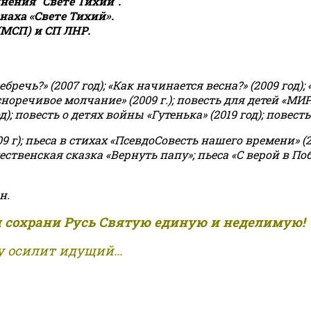
ения "Свете Тихий".
аха «Свете Тихий».
(МСП) и СП ЛНР.
чь?» (2007 год); «Как начинается весна?» (2009 год); 
асноречивое молчание» (2009 г.); повесть для детей «МИ
 повесть о детях войны «Гутенька» (2019 год); повесть 
9 г); пьеса в стихах «ПсевдоСовесть нашего времени» (201
ственская сказка «Вернуть папу»; пьеса «С верой в Поб
н.
и сохрани Русь Святую единую и неделимую!
 осилит идущий...