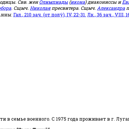
родицы. Свв. жен
Олимпиады
(
икона
) диакониссы и
Ев
обора
. Сщмч.
Николая
пресвитера. Сщмч.
Александра
п
Анны:
Гал., 210 зач. (от полу́), IV, 22-31.
Лк., 36 зач., VIII, 1
сти в семье военного. С 1975 года проживает в г. Луга