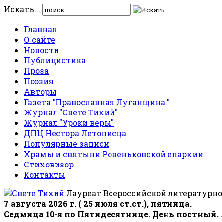
Искать...
Главная
О сайте
Новости
Публицистика
Проза
Поэзия
Авторы
Газета "Православная Луганщина "
Журнал "Свете Тихий"
Журнал "Уроки веры"
ДПЦ Нестора Летописца
Популярные записи
Храмы и святыни Ровеньковской епархии
Стиховизор
Контакты
Лауреат Всероссийской литературно
7 августа 2026 г. ( 25 июля ст.ст.), пятница.
Седмица 10-я по Пятидесятнице. День постный.