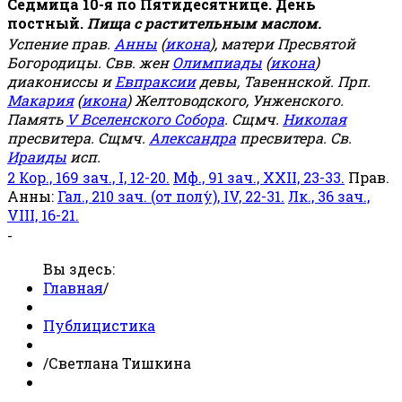
Седмица 10-я по Пятидесятнице. День
постный.
Пища с растительным маслом.
Успение прав.
Анны
(
икона
), матери Пресвятой
Богородицы. Свв. жен
Олимпиады
(
икона
)
диакониссы и
Евпраксии
девы, Тавеннской. Прп.
Макария
(
икона
) Желтоводского, Унженского.
Память
V Вселенского Собора
. Сщмч.
Николая
пресвитера. Сщмч.
Александра
пресвитера. Св.
Ираиды
исп.
2 Кор., 169 зач., I, 12-20.
Мф., 91 зач., XXII, 23-33.
Прав.
Анны:
Гал., 210 зач. (от полу́), IV, 22-31.
Лк., 36 зач.,
VIII, 16-21.
-
Вы здесь:
Главная
/
Публицистика
/
Светлана Тишкина