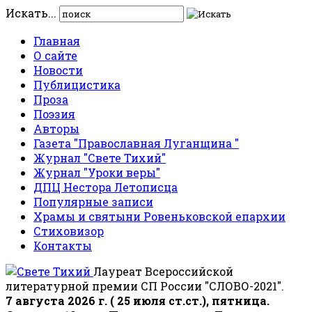
Искать...
Главная
О сайте
Новости
Публицистика
Проза
Поэзия
Авторы
Газета "Православная Луганщина "
Журнал "Свете Тихий"
Журнал "Уроки веры"
ДПЦ Нестора Летописца
Популярные записи
Храмы и святыни Ровеньковской епархии
Стиховизор
Контакты
Лауреат Всероссийской
литературной премии СП России "СЛОВО-2021".
7 августа 2026 г. ( 25 июля ст.ст.), пятница.