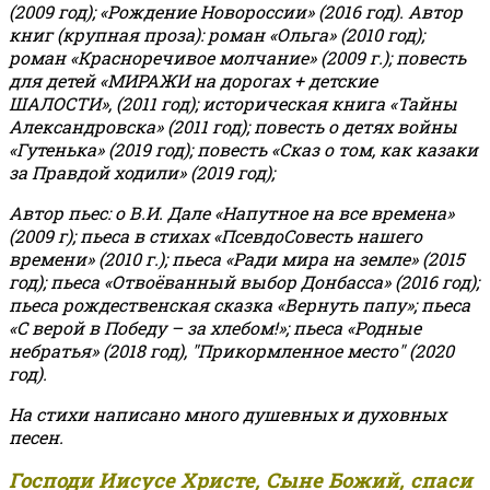
(2009 год); «Рождение Новороссии» (2016 год).
Автор
книг (крупная проза): роман «Ольга» (2010 год);
роман «Красноречивое молчание» (2009 г.); повесть
для детей «МИРАЖИ на дорогах + детские
ШАЛОСТИ», (2011 год); историческая книга «Тайны
Александровска» (2011 год); повесть о детях войны
«Гутенька» (2019 год); повесть «Сказ о том, как казаки
за Правдой ходили» (2019 год);
Автор пьес: о В.И. Дале «Напутное на все времена»
(2009 г); пьеса в стихах «ПсевдоСовесть нашего
времени» (2010 г.); пьеса «Ради мира на земле» (2015
год); пьеса «Отвоёванный выбор Донбасса» (2016 год);
пьеса рождественская сказка «Вернуть папу»; пьеса
«С верой в Победу – за хлебом!»
;
пьеса «Родные
небратья» (2018 год), "Прикормленное место" (2020
год).
На стихи написано много душевных и духовных
песен.
Господи Иисусе Христе, Сыне Божий, спаси