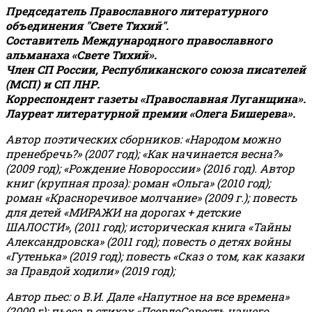
Председатель Православного литературного
объединения "Свете Тихий".
Составитель Международного православного
альманаха «Свете Тихий».
Член СП России, Республиканского союза писателей
(МСП) и СП ЛНР.
Корреспондент газеты «Православная Луганщина»
.
Лауреат литературной премии «Олега Бишерева».
Автор поэтических сборников: «Народом можно
пренебречь?» (2007 год); «Как начинается весна?»
(2009 год); «Рождение Новороссии» (2016 год).
Автор
книг (крупная проза): роман «Ольга» (2010 год);
роман «Красноречивое молчание» (2009 г.); повесть
для детей «МИРАЖИ на дорогах + детские
ШАЛОСТИ», (2011 год); историческая книга «Тайны
Александровска» (2011 год); повесть о детях войны
«Гутенька» (2019 год); повесть «Сказ о том, как казаки
за Правдой ходили» (2019 год);
Автор пьес: о В.И. Дале «Напутное на все времена»
(2009 г); пьеса в стихах «ПсевдоСовесть нашего