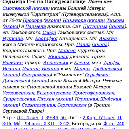
Седмица 11-я по Пятидесятнице.
Поста нет.
Смоленской
(
икона
) иконы Божией Матери,
именуемой "Одигитрия" (Путеводительница). Апп.
от 70-ти
Прохора
(
икона
),
Никанора
(
икона
),
Тимона
(
икона
) и
Пармена
диаконов. Свт.
Питирима
(
икона
),
еп. Тамбовского.
Собор
Тамбовских святых. Мч.
Иулиана
. Мч.
Евстафия
Анкирского. Мч.
Акакия
,
иже в Милете Карийском. Прп.
Павла
(
икона
)
Ксиропотамского. Прп.
Моисея
, чудотворца
Печерского. Сщмч.
Николая
диакона. Прмч.
Василия
, прмцц.
Анастасии
и
Елены
, мчч.
Арефы
,
Иоанна
,
Иоанна
,
Иоанна
и мц.
Мавры
.
Гребневской
(
икона
),
Костромской
и"Умиление"
Серафимо-
Дивеевской
(
икона
) икон Божией Матери. Чтимые
списки со Смоленской иконы Божией Матери:
Устюженская
,
Выдропусская
,
Христофоровская
,
Супрасльская
,
Югская
(
икона
),
Игрицкая
,
Шуйская
(
икона
),
Седмиезерная
,
Сергиевская
(в Троице-
Сергиевой Лавре).
Утр. -
Лк., 4 зач., I, 39-49, 56.
Лит. -
2 Кор., 171 зач., II,
3-15.
Мф., 94 зач., XXIII, 13-22.
Богородицы:
Флп., 240