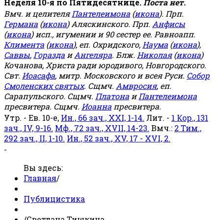
Неделя 10-я по Пятидесятнице.
Поста нет.
Вмч. и целителя
Пантелеимона
(
икона
). Прп.
Германа
(
икона
) Аляскинского. Прп.
Анфисы
(
икона
) исп., игумении и 90 сестер ее. Равноапп.
Климента
(
икона
), еп. Охридского,
Наума
(
икона
),
Саввы
,
Горазда
и
Ангеляра
. Блж.
Николая
(
икона
)
Кочанова, Христа ради юродивого, Новгородского.
Свт.
Иоасафа
, митр. Московского и всея Руси.
Собор
Смоленских святых
. Сщмч.
Амвросия
, еп.
Сарапульского. Сщмч.
Платона
и
Пантелеимона
пресвитера. Сщмч.
Иоанна
пресвитера.
Утр. - Ев. 10-е,
Ин., 66 зач., XXI, 1-14.
Лит. -
1 Кор., 131
зач., IV, 9-16.
Мф., 72 зач., XVII, 14-23.
Вмч.:
2 Тим.,
292 зач., II, 1-10.
Ин., 52 зач., XV, 17 - XVI, 2.
-
Вы здесь:
Главная
/
Публицистика
/
Светлана Тишкина