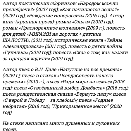
Автор поэтических сборников: «Народом можно
пренебречь?» (2007 год); «Как начинается весна?»
(2009 год); «Рождение Новороссии» (2016 год).
Автор
книг (крупная проза): роман «Ольга» (2010 год);
роман «Красноречивое молчание» (2009 г.); повесть
для детей «МИРАЖИ на дорогах + детские
ШАЛОСТИ», (2011 год); историческая книга «Тайны
Александровска» (2011 год); повесть о детях войны
«Гутенька» (2019 год); повесть «Сказ о том, как казаки
за Правдой ходили» (2019 год);
Автор пьес: о В.И. Дале «Напутное на все времена»
(2009 г); пьеса в стихах «ПсевдоСовесть нашего
времени» (2010 г.); пьеса «Ради мира на земле» (2015
год); пьеса «Отвоёванный выбор Донбасса» (2016 год);
пьеса рождественская сказка «Вернуть папу»; пьеса
«С верой в Победу – за хлебом!»
;
пьеса «Родные
небратья» (2018 год), "Прикормленное место" (2020
год).
На стихи написано много душевных и духовных
песен.