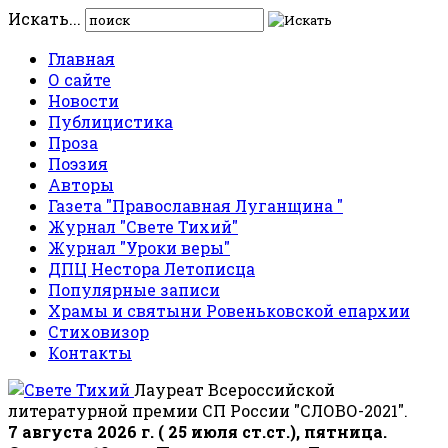
Искать...
Главная
О сайте
Новости
Публицистика
Проза
Поэзия
Авторы
Газета "Православная Луганщина "
Журнал "Свете Тихий"
Журнал "Уроки веры"
ДПЦ Нестора Летописца
Популярные записи
Храмы и святыни Ровеньковской епархии
Стиховизор
Контакты
Лауреат Всероссийской
литературной премии СП России "СЛОВО-2021".
7 августа 2026 г. ( 25 июля ст.ст.), пятница.