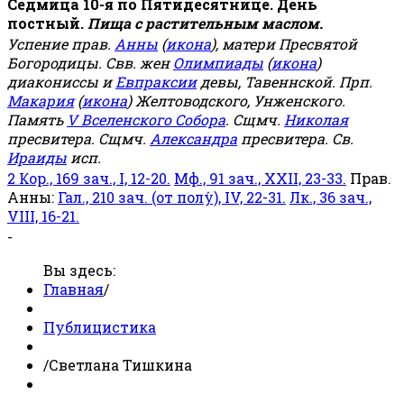
Седмица 10-я по Пятидесятнице. День
постный.
Пища с растительным маслом.
Успение прав.
Анны
(
икона
), матери Пресвятой
Богородицы. Свв. жен
Олимпиады
(
икона
)
диакониссы и
Евпраксии
девы, Тавеннской. Прп.
Макария
(
икона
) Желтоводского, Унженского.
Память
V Вселенского Собора
. Сщмч.
Николая
пресвитера. Сщмч.
Александра
пресвитера. Св.
Ираиды
исп.
2 Кор., 169 зач., I, 12-20.
Мф., 91 зач., XXII, 23-33.
Прав.
Анны:
Гал., 210 зач. (от полу́), IV, 22-31.
Лк., 36 зач.,
VIII, 16-21.
-
Вы здесь:
Главная
/
Публицистика
/
Светлана Тишкина