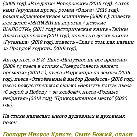
(2009 год); «Рождение Новороссии» (2016 год).
Автор
книг (крупная проза): роман «Ольга» (2010 год);
роман «Красноречивое молчание» (2009 г.); повесть
для детей «МИРАЖИ на дорогах + детские
ШАЛОСТИ», (2011 год); историческая книга «Тайны
Александровска» (2011 год); повесть о детях войны
«Гутенька» (2019 год); повесть «Сказ о том, как казаки
за Правдой ходили» (2019 год);
Автор пьес: о В.И. Дале «Напутное на все времена»
(2009 г); пьеса в стихах «ПсевдоСовесть нашего
времени» (2010 г.); пьеса «Ради мира на земле» (2015
год); пьеса «Отвоёванный выбор Донбасса» (2016 год);
пьеса рождественская сказка «Вернуть папу»; пьеса
«С верой в Победу – за хлебом!»
;
пьеса «Родные
небратья» (2018 год), "Прикормленное место" (2020
год).
На стихи написано много душевных и духовных
песен.
Господи Иисусе Христе, Сыне Божий, спаси