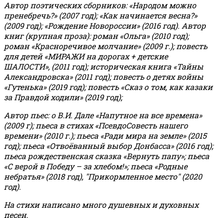
Автор поэтических сборников: «Народом можно
пренебречь?» (2007 год); «Как начинается весна?»
(2009 год); «Рождение Новороссии» (2016 год).
Автор
книг (крупная проза): роман «Ольга» (2010 год);
роман «Красноречивое молчание» (2009 г.); повесть
для детей «МИРАЖИ на дорогах + детские
ШАЛОСТИ», (2011 год); историческая книга «Тайны
Александровска» (2011 год); повесть о детях войны
«Гутенька» (2019 год); повесть «Сказ о том, как казаки
за Правдой ходили» (2019 год);
Автор пьес: о В.И. Дале «Напутное на все времена»
(2009 г); пьеса в стихах «ПсевдоСовесть нашего
времени» (2010 г.); пьеса «Ради мира на земле» (2015
год); пьеса «Отвоёванный выбор Донбасса» (2016 год);
пьеса рождественская сказка «Вернуть папу»; пьеса
«С верой в Победу – за хлебом!»
;
пьеса «Родные
небратья» (2018 год), "Прикормленное место" (2020
год).
На стихи написано много душевных и духовных
песен.