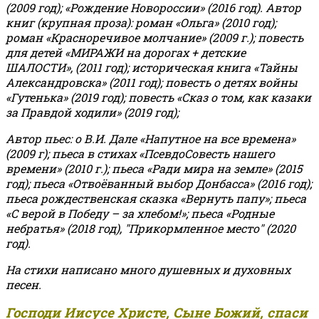
(2009 год); «Рождение Новороссии» (2016 год).
Автор
книг (крупная проза): роман «Ольга» (2010 год);
роман «Красноречивое молчание» (2009 г.); повесть
для детей «МИРАЖИ на дорогах + детские
ШАЛОСТИ», (2011 год); историческая книга «Тайны
Александровска» (2011 год); повесть о детях войны
«Гутенька» (2019 год); повесть «Сказ о том, как казаки
за Правдой ходили» (2019 год);
Автор пьес: о В.И. Дале «Напутное на все времена»
(2009 г); пьеса в стихах «ПсевдоСовесть нашего
времени» (2010 г.); пьеса «Ради мира на земле» (2015
год); пьеса «Отвоёванный выбор Донбасса» (2016 год);
пьеса рождественская сказка «Вернуть папу»; пьеса
«С верой в Победу – за хлебом!»
;
пьеса «Родные
небратья» (2018 год), "Прикормленное место" (2020
год).
На стихи написано много душевных и духовных
песен.
Господи Иисусе Христе, Сыне Божий, спаси