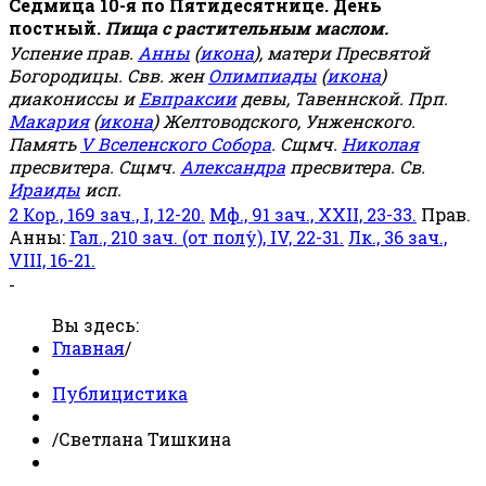
Седмица 10-я по Пятидесятнице. День
постный.
Пища с растительным маслом.
Успение прав.
Анны
(
икона
), матери Пресвятой
Богородицы. Свв. жен
Олимпиады
(
икона
)
диакониссы и
Евпраксии
девы, Тавеннской. Прп.
Макария
(
икона
) Желтоводского, Унженского.
Память
V Вселенского Собора
. Сщмч.
Николая
пресвитера. Сщмч.
Александра
пресвитера. Св.
Ираиды
исп.
2 Кор., 169 зач., I, 12-20.
Мф., 91 зач., XXII, 23-33.
Прав.
Анны:
Гал., 210 зач. (от полу́), IV, 22-31.
Лк., 36 зач.,
VIII, 16-21.
-
Вы здесь:
Главная
/
Публицистика
/
Светлана Тишкина