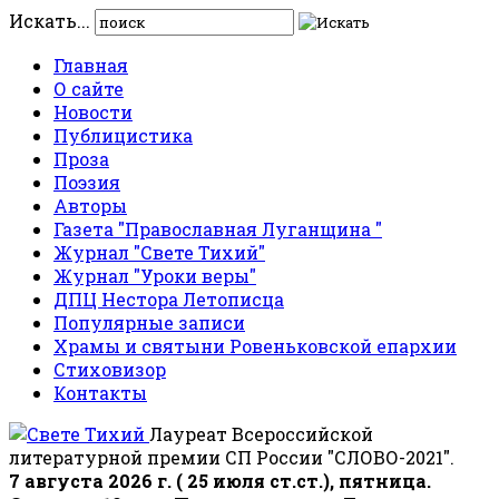
Искать...
Главная
О сайте
Новости
Публицистика
Проза
Поэзия
Авторы
Газета "Православная Луганщина "
Журнал "Свете Тихий"
Журнал "Уроки веры"
ДПЦ Нестора Летописца
Популярные записи
Храмы и святыни Ровеньковской епархии
Стиховизор
Контакты
Лауреат Всероссийской
литературной премии СП России "СЛОВО-2021".
7 августа 2026 г. ( 25 июля ст.ст.), пятница.