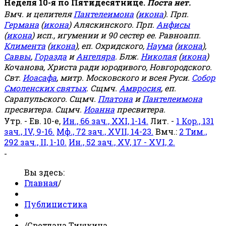
Неделя 10-я по Пятидесятнице.
Поста нет.
Вмч. и целителя
Пантелеимона
(
икона
). Прп.
Германа
(
икона
) Аляскинского. Прп.
Анфисы
(
икона
) исп., игумении и 90 сестер ее. Равноапп.
Климента
(
икона
), еп. Охридского,
Наума
(
икона
),
Саввы
,
Горазда
и
Ангеляра
. Блж.
Николая
(
икона
)
Кочанова, Христа ради юродивого, Новгородского.
Свт.
Иоасафа
, митр. Московского и всея Руси.
Собор
Смоленских святых
. Сщмч.
Амвросия
, еп.
Сарапульского. Сщмч.
Платона
и
Пантелеимона
пресвитера. Сщмч.
Иоанна
пресвитера.
Утр. - Ев. 10-е,
Ин., 66 зач., XXI, 1-14.
Лит. -
1 Кор., 131
зач., IV, 9-16.
Мф., 72 зач., XVII, 14-23.
Вмч.:
2 Тим.,
292 зач., II, 1-10.
Ин., 52 зач., XV, 17 - XVI, 2.
-
Вы здесь:
Главная
/
Публицистика
/
Светлана Тишкина