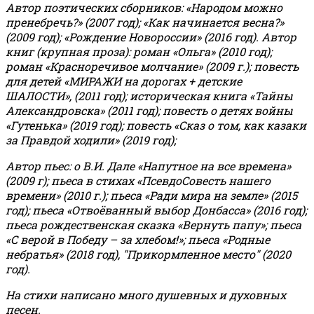
Автор поэтических сборников: «Народом можно
пренебречь?» (2007 год); «Как начинается весна?»
(2009 год); «Рождение Новороссии» (2016 год).
Автор
книг (крупная проза): роман «Ольга» (2010 год);
роман «Красноречивое молчание» (2009 г.); повесть
для детей «МИРАЖИ на дорогах + детские
ШАЛОСТИ», (2011 год); историческая книга «Тайны
Александровска» (2011 год); повесть о детях войны
«Гутенька» (2019 год); повесть «Сказ о том, как казаки
за Правдой ходили» (2019 год);
Автор пьес: о В.И. Дале «Напутное на все времена»
(2009 г); пьеса в стихах «ПсевдоСовесть нашего
времени» (2010 г.); пьеса «Ради мира на земле» (2015
год); пьеса «Отвоёванный выбор Донбасса» (2016 год);
пьеса рождественская сказка «Вернуть папу»; пьеса
«С верой в Победу – за хлебом!»
;
пьеса «Родные
небратья» (2018 год), "Прикормленное место" (2020
год).
На стихи написано много душевных и духовных
песен.